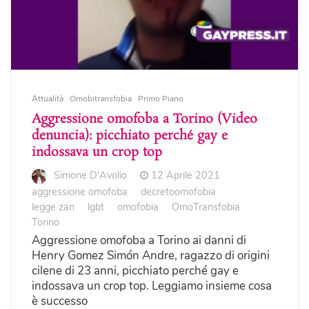
Attualità
Omobitransfobia
Primo Piano
Aggressione omofoba a Torino (Video
denuncia): picchiato perché gay e
indossava un crop top
Simone D'Avolio
12 Aprile 2021
aggressione omofoba
decretoomofobia
legge zan
lgbt
omofobia
OmoTransfobia
Torino
Aggressione omofoba a Torino ai danni di
Henry Gomez Simón Andre, ragazzo di origini
cilene di 23 anni, picchiato perché gay e
indossava un crop top. Leggiamo insieme cosa
è successo