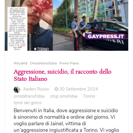
Attualità
Omobitransfobia
Primo Piano
Aggressione, suicidio, il racconto dello
Stato Italiano
Aeden Russo
30 Settembre 2024
omobitransfobia
stop omofobia
Torino
torre del greco
Benvenuti in Italia, dove aggressione e suicidio
è sinonimo di normalità e ordine del giorno. Vi
voglio parlare di Jainel, vittima di
un’aggressione ingiustificata a Torino. Vi voglio