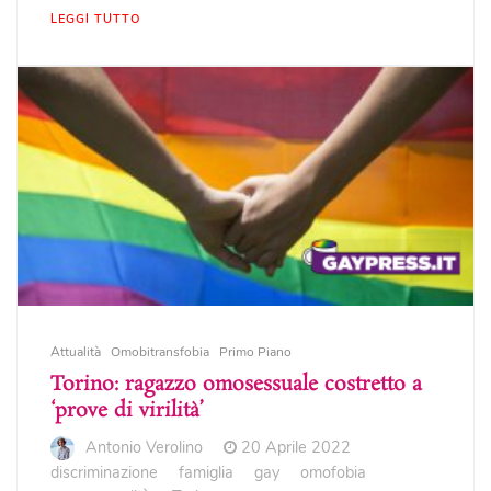
LEGGI TUTTO
Attualità
Omobitransfobia
Primo Piano
Torino: ragazzo omosessuale costretto a
‘prove di virilità’
Antonio Verolino
20 Aprile 2022
discriminazione
famiglia
gay
omofobia