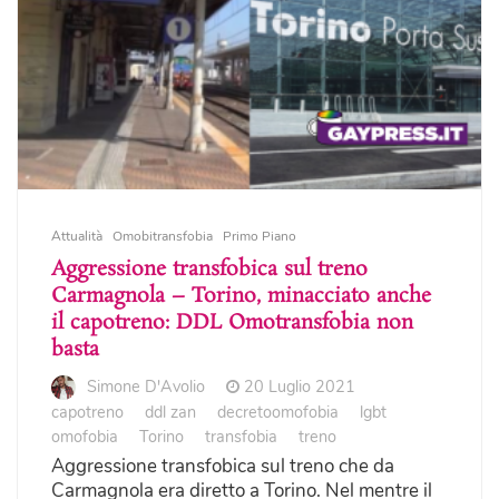
Attualità
Omobitransfobia
Primo Piano
Aggressione transfobica sul treno
Carmagnola – Torino, minacciato anche
il capotreno: DDL Omotransfobia non
basta
Simone D'Avolio
20 Luglio 2021
capotreno
ddl zan
decretoomofobia
lgbt
omofobia
Torino
transfobia
treno
Aggressione transfobica sul treno che da
Carmagnola era diretto a Torino. Nel mentre il