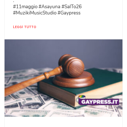
:
#11maggio #Asayuna #SalTo26
#MuzikiMusicStudio #Gaypress
LEGGI TUTTO