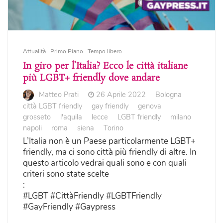
Attualità
Primo Piano
Tempo libero
In giro per l’Italia? Ecco le città italiane
più LGBT+ friendly dove andare
Matteo Prati
26 Aprile 2022
Bologna
città LGBT friendly
gay friendly
genova
grosseto
l'aquila
lecce
LGBT friendly
milano
napoli
roma
siena
Torino
L’Italia non è un Paese particolarmente LGBT+
friendly, ma ci sono città più friendly di altre. In
questo articolo vedrai quali sono e con quali
criteri sono state scelte
:
#LGBT #CittàFriendly #LGBTFriendly
#GayFriendly #Gaypress