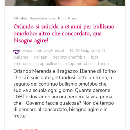
Attualità
Omobitransfobia
Primo Piano
Orlando si suicida a 18 anni per bullismo
omofobo: altro che concordato, qua
bisogna agire!
Redazione GayPress.it
29 Giugno 2021
bullismo
ddl zan
decreto omofobia
lgbt
omofobia
stop bullismo
stopomofobia
Torino
Orlando Merenda è il ragazzo 18enne di Torino
che si è suicidato gettandosi sotto un treno, a
seguito del continuo bullismo omofobo che
subiva a scuola ogni giorno. Quante persone
LGBT+ dovranno ancora perdere la vita prima
che il Governo faccia qualcosa? Non c’è tempo
di pensare al concordato, bisogna agire e in
fretta!