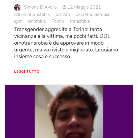
Simone D'Avolio
12 Maggio 2021
ddl omotransfobia
ddl zan
decretoomofobia
lgbt
omofobia
Torino
transfobia
Transgender aggredita a Torino: tanta
vicinanza alla vittima, ma pochi fatti. DDL
omotransfobia è da approvare in modo
urgente, ma va rivisto e migliorato. Leggiamo
insieme cosa è successo
LEGGI TUTTO