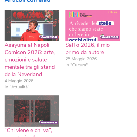
Asayuna al Napoli
SalTo 2026, il mio
Comicon 2026: arte,
primo da autore
emozioni e salute
25 Maggio 2026
In "Cultura"
mentale tra gli stand
della Neverland
4 Maggio 2026
In "Attualità"
“Chi viene e chi va”,