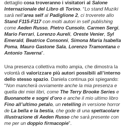
dettaglio
cosa troveranno i visitatori al
Salone
Internazionale del Libro di Torino
. “
Lo stand Muziki
sarà nell’
area self
al
Padiglione 2
, ci troverete allo
Stand F115-F117
con molti autori in self publishing
come
Aeden Russo
,
Pietro Cunsolo
,
Carmen Sergi
,
Mario Ferrari
,
Lorenzo Aureli
,
Oreste Venier
,
Syl
Emerald
,
Beatrice Consonni
,
Simona Maria Isabella
Poma
,
Mauro Gastone Sala
,
Lorenzo Tramontana
e
Antonio Taverna
”.
Una presenza collettiva molto ampia, che dimostra la
volontà di
valorizzare più autori possibili all’interno
dello stesso spazio
. Daniela continua poi spiegando:
“
Non mancherà ovviamente anche la mia presenza e
quella dei miei libri, come
The Terry Brooke Series
e
Buonanotte e sogni d’oro
e anche il mio ultimo libro
Fino all’ultimo petalo
, un
retelling
in versione horror
de
La bella e la bestia
, che gode di una
spettacolare
illustrazione di Aeden Russo
che sarà presente con
me per un
doppio firmacopie
”.