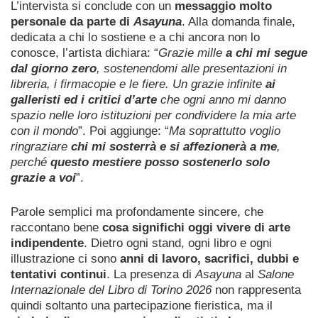
L’intervista si conclude con un
messaggio molto
personale da parte di
Asayuna
. Alla domanda finale,
dedicata a chi lo sostiene e a chi ancora non lo
conosce, l’artista dichiara: “
Grazie mille
a chi mi segue
dal giorno zero
, sostenendomi alle presentazioni in
libreria, i firmacopie e le fiere. Un grazie infinite
ai
galleristi ed i critici d’arte
che ogni anno mi danno
spazio nelle loro istituzioni per condividere la mia arte
con il mondo
”.
Poi aggiunge: “
Ma soprattutto voglio
ringraziare
chi mi sosterrà e si affezionerà a me
,
perché
questo mestiere posso sostenerlo solo
grazie a voi
”.
Parole semplici ma profondamente sincere, che
raccontano bene
cosa significhi oggi vivere di arte
indipendente
. Dietro ogni stand, ogni libro e ogni
illustrazione ci sono
anni di lavoro, sacrifici, dubbi e
tentativi continui
. La presenza di
Asayuna
al
Salone
Internazionale del Libro di Torino 2026
non rappresenta
quindi soltanto una partecipazione fieristica, ma il