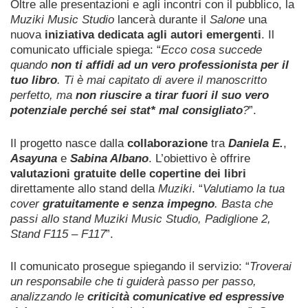
Oltre alle presentazioni e agli incontri con il pubblico, la
Muziki Music Studio
lancerà durante il
Salone
una
nuova
iniziativa dedicata agli autori emergenti
. Il
comunicato ufficiale spiega: “
Ecco cosa succede
quando
non ti affidi ad un vero professionista per il
tuo libro
. Ti è mai capitato di avere il manoscritto
perfetto, ma
non riuscire a tirar fuori il suo vero
potenziale perché sei stat* mal consigliato
?
”.
Il progetto nasce dalla
collaborazione
tra
Daniela E.
,
Asayuna
e
Sabina Albano
. L’obiettivo è offrire
valutazioni gratuite delle copertine dei libri
direttamente allo stand della
Muziki
. “
Valutiamo la tua
cover
gratuitamente e senza impegno
. Basta che
passi allo stand Muziki Music Studio, Padiglione 2,
Stand F115 – F117
”.
Il comunicato prosegue spiegando il servizio: “
Troverai
un responsabile che ti guiderà passo per passo,
analizzando le
criticità comunicative ed espressive