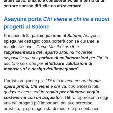
alternativo, umano e collaborativo all’interno di un
settore spesso difficile da attraversare
.
Asayuna porta
Chi viene e chi va
e nuovi
progetti al Salone
Parlando della
partecipazione al
Salone
, Asayuna
spiega nel dettaglio cosa porterà con sé durante la
manifestazione: “
Come Muziki sarò lì in
rappresentanza del reparto arte
: mi troverete
disponibile sia per
parlare di collaborazioni
per libri in
uscita e non, che per
effettuare valutazioni di
manoscritti e design dell’impaginato
”.
L’artista aggiunge poi: “
Di mio invece ci sarà la
mia
opera prima, Chi viene e chi va
, con annessi tutti
gadget e accessori in
regalo per chiunque voglia
sostenermi con un acquisto
”. Il libro rappresenta oggi
uno dei progetti più importanti del suo percorso
artistico, già protagonista di mostre e presentazioni