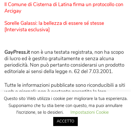
Il Comune di Cisterna di Latina firma un protocollo con
Arcigay
Sorelle Galassi: la bellezza di essere sé stesse
[Intervista esclusiva]
GayPress.it
non è una testata registrata, non ha scopo
di lucro ed è gestito gratuitamente e senza alcuna
periodicità. Non può pertanto considerarsi un prodotto
editoriale ai sensi della legge n. 62 del 7.03.2001.
Tutte le informazioni pubblicate sono riconducibili a siti
web o giornali: non è pertanto garantita la loro
correttezza e completezza.
Questo sito Web utilizza i cookie per migliorare la tua esperienza.
Supponiamo che tu stia bene con questo, ma puoi annullare
Tutti i contenuti originali prodotti per questo sito sono
l'iscrizione, se lo desideri.
Impostazioni Cookie
da intendersi pubblicati sotto la licenza Creative
ACCETTO
Commons. Ne è consentita la riproduzione citandone la