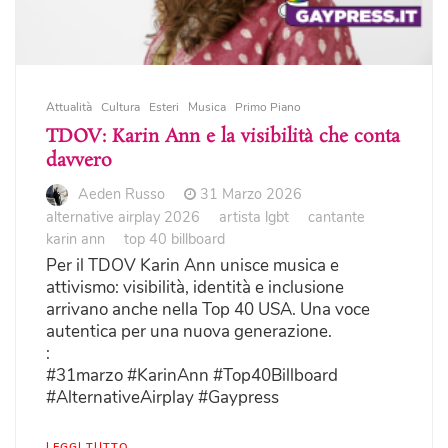
Attualità
Cultura
Esteri
Musica
Primo Piano
TDOV: Karin Ann e la visibilità che conta
davvero
Aeden Russo
31 Marzo 2026
alternative airplay 2026
artista lgbt
cantante
karin ann
top 40 billboard
Per il TDOV Karin Ann unisce musica e
attivismo: visibilità, identità e inclusione
arrivano anche nella Top 40 USA. Una voce
autentica per una nuova generazione.
:
#31marzo #KarinAnn #Top40Billboard
#AlternativeAirplay #Gaypress
LEGGI TUTTO