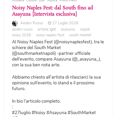
Attualità
Cultura
Libri
Musica
Primo Piano
Noisy Naples Fest: dal South fino ad
Asayuna [Intervista esclusiva]
Aeden Russo
27 Luglio 2026
aeden russo
artista lgbt
asayuna
napoli
noisy 2026
noisy naples fest
south market
Al Noisy Naples Fest (@noisynaplesfest), tra le
schiere del South Market
(@southmarketnapoli) -partner ufficiale
dell’evento, compare Asayuna (@_asayuna_),
con la sua ben nota arte.
Abbiamo chiesto all’artista di rilasciarci la sua
opinione sull’evento, lo stand e il prossimo
futuro.
In bio l’articolo completo.
:
#27luglio #Noisy #Asayuna #SouthMarket