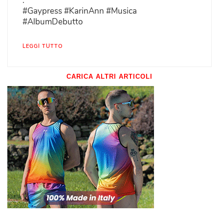
:
#Gaypress #KarinAnn #Musica
#AlbumDebutto
LEGGI TUTTO
CARICA ALTRI ARTICOLI