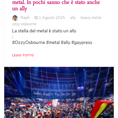
metal. In pochi sanno che è stato anche
un ally
Raph
1 Agosto 2025
ally
heavy metal
ozzy osbourne
La stella del metal è stato un ally
:
#OzzyOsbourne #metal #ally #gaypress
LEGGI TUTTO