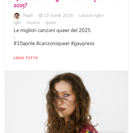
2025?
Raph
10 Aprile 2026
canzoni lgbt+
lgbt
musica
queer
Le migliori canzoni queer del 2025
:
#10aprile #canzoniqueer #gaypress
LEGGI TUTTO