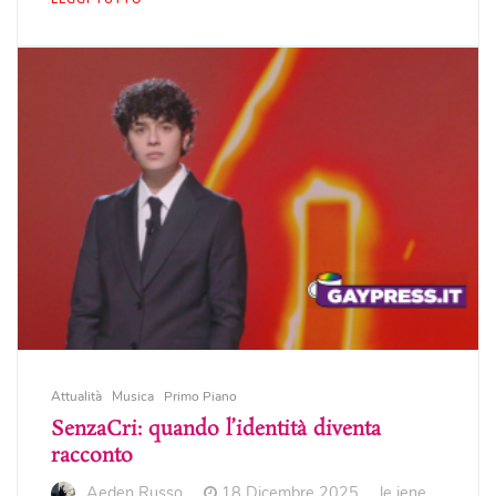
Attualità
Musica
Primo Piano
SenzaCri: quando l’identità diventa
racconto
Aeden Russo
18 Dicembre 2025
le iene