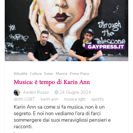
Attualità
Cultura
Esteri
Musica
Primo Piano
Musica: è tempo di Karin Ann
Aeden Russo
24 Giugno 2024
diritti LGBT
karin ann
musica lgbt
spotify
Karin Ann sa come si fa musica, non è un
segreto. E noi non vediamo l’ora di farci
sommergere dai suoi meravigliosi pensieri e
racconti.