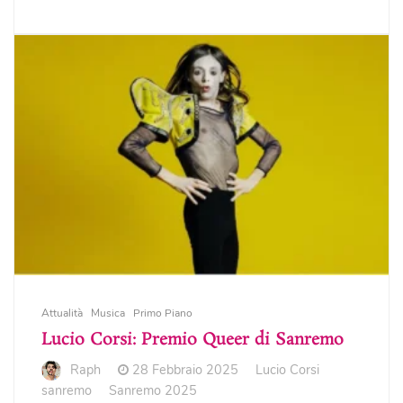
Attualità
Musica
Primo Piano
Lucio Corsi: Premio Queer di Sanremo
Raph
28 Febbraio 2025
Lucio Corsi
sanremo
Sanremo 2025