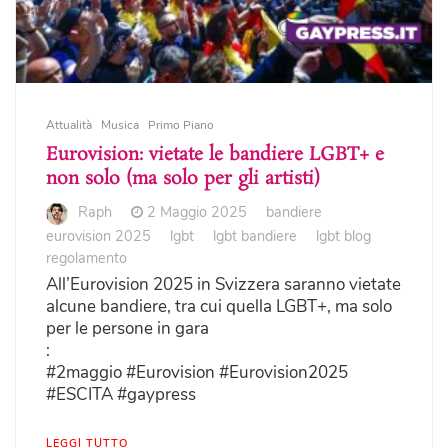
Attualità
Musica
Primo Piano
Eurovision: vietate le bandiere LGBT+ e
non solo (ma solo per gli artisti)
Raph
2 Maggio 2025
bandiere
eurovision 2025
lgbt
lgbt bandiere
lgbt blog
regolamento
All’Eurovision 2025 in Svizzera saranno vietate
alcune bandiere, tra cui quella LGBT+, ma solo
per le persone in gara
:
#2maggio #Eurovision #Eurovision2025
#ESCITA #gaypress
LEGGI TUTTO