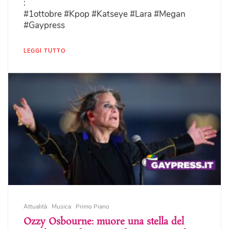
:
#1ottobre #Kpop #Katseye #Lara #Megan
#Gaypress
LEGGI TUTTO
Attualità
Musica
Primo Piano
Ozzy Osbourne: muore una stella del