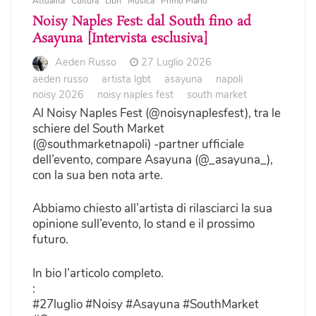
Attualità
Cultura
Libri
Musica
Primo Piano
Noisy Naples Fest: dal South fino ad
Asayuna [Intervista esclusiva]
Aeden Russo
27 Luglio 2026
aeden russo
artista lgbt
asayuna
napoli
noisy 2026
noisy naples fest
south market
Al Noisy Naples Fest (@noisynaplesfest), tra le
schiere del South Market
(@southmarketnapoli) -partner ufficiale
dell’evento, compare Asayuna (@_asayuna_),
con la sua ben nota arte.
Abbiamo chiesto all’artista di rilasciarci la sua
opinione sull’evento, lo stand e il prossimo
futuro.
In bio l’articolo completo.
:
#27luglio #Noisy #Asayuna #SouthMarket