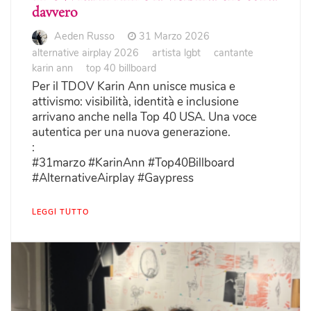
davvero
Aeden Russo
31 Marzo 2026
alternative airplay 2026
artista lgbt
cantante
karin ann
top 40 billboard
Per il TDOV Karin Ann unisce musica e
attivismo: visibilità, identità e inclusione
arrivano anche nella Top 40 USA. Una voce
autentica per una nuova generazione.
:
#31marzo #KarinAnn #Top40Billboard
#AlternativeAirplay #Gaypress
LEGGI TUTTO