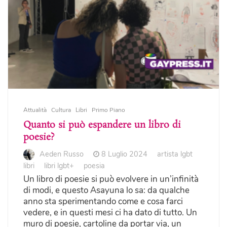
Attualità
Cultura
Libri
Primo Piano
Quanto si può espandere un libro di
poesie?
Aeden Russo
8 Luglio 2024
artista lgbt
libri
libri lgbt+
poesia
Un libro di poesie si può evolvere in un’infinità
di modi, e questo Asayuna lo sa: da qualche
anno sta sperimentando come e cosa farci
vedere, e in questi mesi ci ha dato di tutto. Un
muro di poesie, cartoline da portar via, un