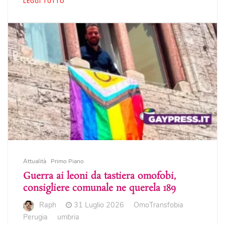
LEGGI TUTTO
Attualità
Primo Piano
Guerra ai leoni da tastiera omofobi,
consigliere comunale ne querela 189
Raph
31 Luglio 2026
OmoTransfobia
Perugia
umbria