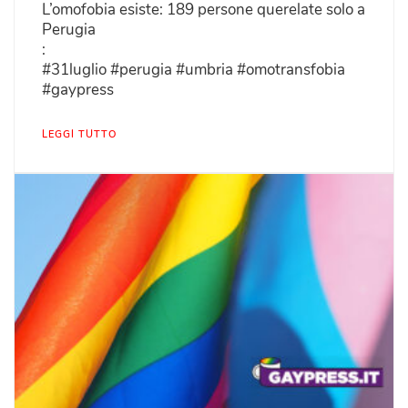
L’omofobia esiste: 189 persone querelate solo a
Perugia
:
#31luglio #perugia #umbria #omotransfobia
#gaypress
LEGGI TUTTO