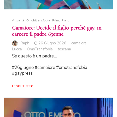
Attualità
Omobitransfobia
Primo Piano
Camaiore: Uccide il figlio perché gay, in
carcere il padre 63enne
Raph
26 Giugno 2026
camaiore
Lucca
OmoTransfobia
toscana
Se questo è un padre…
:
#26giugno #camaiore #omotransfobia
#gaypress
LEGGI TUTTO