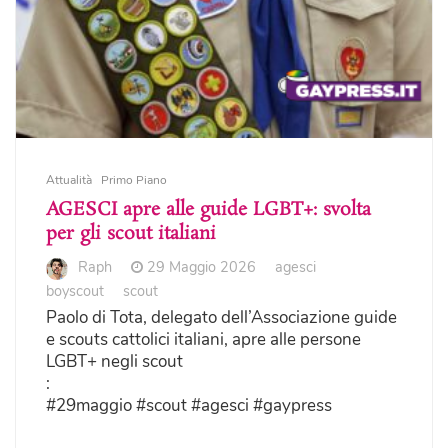
Attualità
Primo Piano
AGESCI apre alle guide LGBT+: svolta
per gli scout italiani
Raph
29 Maggio 2026
agesci
boyscout
scout
Paolo di Tota, delegato dell’Associazione guide
e scouts cattolici italiani, apre alle persone
LGBT+ negli scout
:
#29maggio #scout #agesci #gaypress