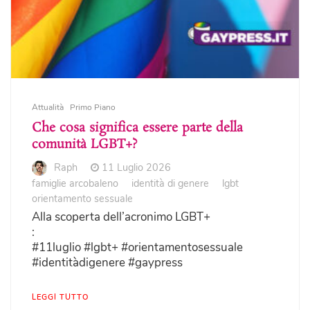
Attualità
Primo Piano
Che cosa significa essere parte della
comunità LGBT+?
Raph
11 Luglio 2026
famiglie arcobaleno
identità di genere
lgbt
orientamento sessuale
Alla scoperta dell’acronimo LGBT+
:
#11luglio #lgbt+ #orientamentosessuale
#identitàdigenere #gaypress
LEGGI TUTTO