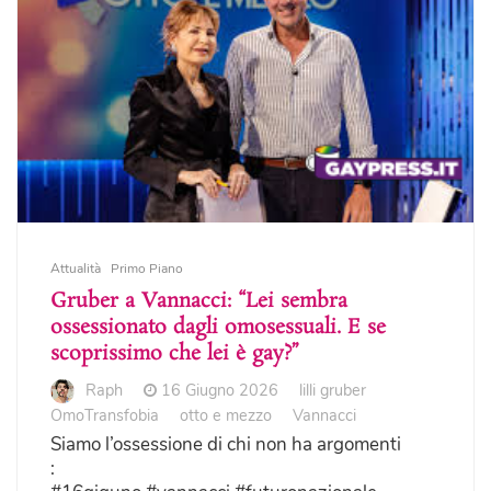
Attualità
Primo Piano
Gruber a Vannacci: “Lei sembra
ossessionato dagli omosessuali. E se
scoprissimo che lei è gay?”
Raph
16 Giugno 2026
lilli gruber
OmoTransfobia
otto e mezzo
Vannacci
Siamo l’ossessione di chi non ha argomenti
: