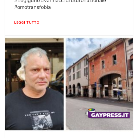
#16giguno #vannacci #futuronazionale
#omotransfobia
LEGGI TUTTO