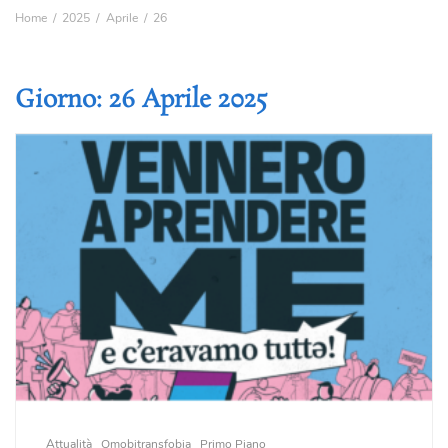
Home
2025
Aprile
26
Giorno:
26 Aprile 2025
Attualità
Omobitransfobia
Primo Piano