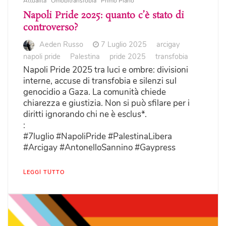
Attualità
Omobitransfobia
Primo Piano
Napoli Pride 2025: quanto c’è stato di
controverso?
Aeden Russo
7 Luglio 2025
arcigay
napoli pride
Palestina
pride 2025
transfobia
Napoli Pride 2025 tra luci e ombre: divisioni
interne, accuse di transfobia e silenzi sul
genocidio a Gaza. La comunità chiede
chiarezza e giustizia. Non si può sfilare per i
diritti ignorando chi ne è esclus*.
:
#7luglio #NapoliPride #PalestinaLibera
#Arcigay #AntonelloSannino #Gaypress
LEGGI TUTTO