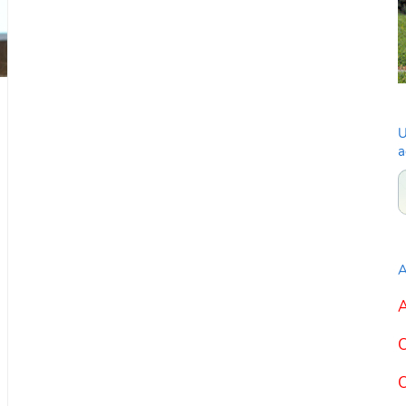
U
a
A
A
C
C