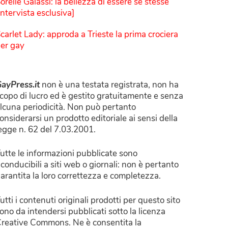
orelle Galassi: la bellezza di essere sé stesse
Intervista esclusiva]
carlet Lady: approda a Trieste la prima crociera
er gay
ayPress.it
non è una testata registrata, non ha
copo di lucro ed è gestito gratuitamente e senza
lcuna periodicità. Non può pertanto
onsiderarsi un prodotto editoriale ai sensi della
egge n. 62 del 7.03.2001.
utte le informazioni pubblicate sono
iconducibili a siti web o giornali: non è pertanto
arantita la loro correttezza e completezza.
utti i contenuti originali prodotti per questo sito
ono da intendersi pubblicati sotto la licenza
reative Commons. Ne è consentita la