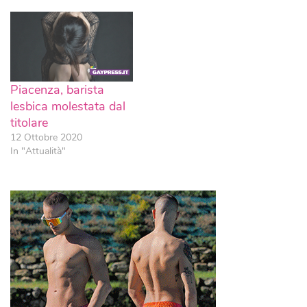
Piacenza, barista
lesbica molestata dal
titolare
12 Ottobre 2020
In "Attualità"