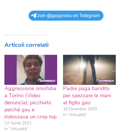
Join @gaypress on Telegram
Articoli correlati
Aggressione omofoba
Padre paga bandito
a Torino (Video
per spezzare le mani
denuncia): picchiato
al figlio gay
perché gay e
16 Dicembre 2020
In "Attualità"
indossava un crop top
12 Aprile 2021
In "Attualità"