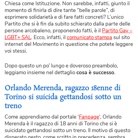
Chiesa come Istituzione. Non sarebbe, infatti, giunto il
momento di finirla di dire tante “belle parole”, di
esprimere solidarietà e di fare fatti concreti? L’unico
Partito che si è fin da subito schierato dalla parte delle
persone arcobaleno, proponendo fatti, è il
Partito Gay –
LGBT+ SAL
. Ecco, infatti, il
comunicato stampa
sul sito
internet del Movimento in questione che potete leggere
voi stessi.
Dopo questo un po’ lungo e doveroso preambolo,
leggiamo insieme nel dettaglio
cosa è successo
.
Orlando Merenda, ragazzo 18enne di
Torino si suicida gettandosi sotto un
treno
Come apprendiamo dal portale ‘
Fanpage
‘, Orlando
Merenda è il ragazzo di 18 anni di Torino che si è
suicidato gettandosi sotto un treno. Il motivo di questo
disperato gesto, come scritto in precedenza, sembra