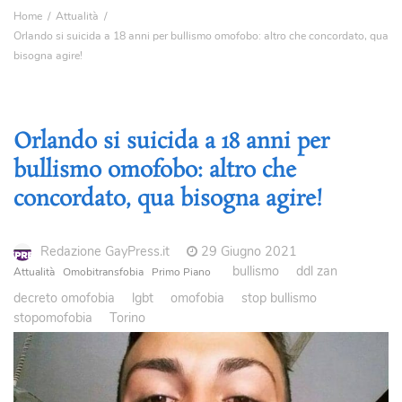
Home
Attualità
Orlando si suicida a 18 anni per bullismo omofobo: altro che concordato, qua
bisogna agire!
Orlando si suicida a 18 anni per
bullismo omofobo: altro che
concordato, qua bisogna agire!
Redazione GayPress.it
29 Giugno 2021
bullismo
ddl zan
Attualità
Omobitransfobia
Primo Piano
decreto omofobia
lgbt
omofobia
stop bullismo
stopomofobia
Torino