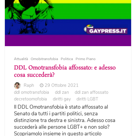
Attualità
Omobitransfobia
Politica
Primo Piano
DDL Omotransfobia affossato: e adesso
cosa succederà?
Raph
29 Ottobre 2021
ddl omotransfobia
ddl zan
ddl zan affossato
decretoomofobia
diritti gay
diritti LGBT
Il DDL Omotransfobia è stato affossato al
Senato da tutti i partiti politici, senza
distinzione tra destra e sinistra. Adesso cosa
succederà alle persone LGBT+ e non solo?
Scopriamolo insieme in questo articolo