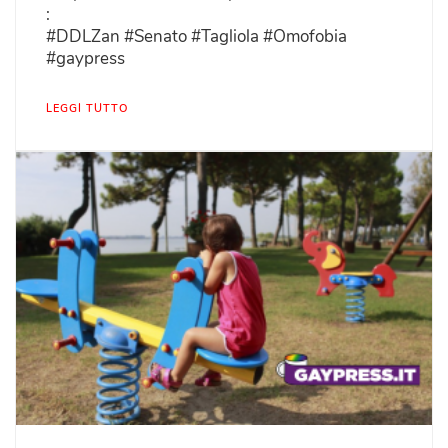
:
#DDLZan #Senato #Tagliola #Omofobia
#gaypress
LEGGI TUTTO