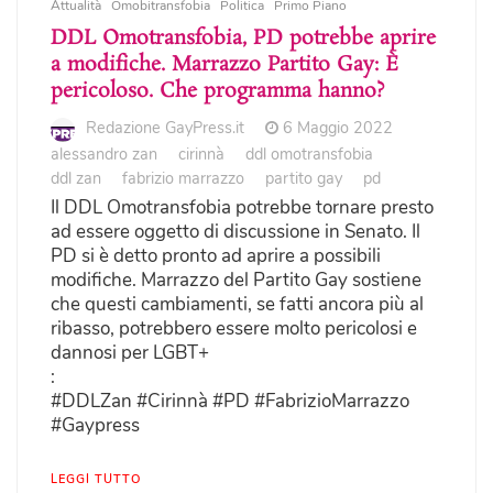
Attualità
Omobitransfobia
Politica
Primo Piano
DDL Omotransfobia, PD potrebbe aprire
a modifiche. Marrazzo Partito Gay: È
pericoloso. Che programma hanno?
Redazione GayPress.it
6 Maggio 2022
alessandro zan
cirinnà
ddl omotransfobia
ddl zan
fabrizio marrazzo
partito gay
pd
Il DDL Omotransfobia potrebbe tornare presto
ad essere oggetto di discussione in Senato. Il
PD si è detto pronto ad aprire a possibili
modifiche. Marrazzo del Partito Gay sostiene
che questi cambiamenti, se fatti ancora più al
ribasso, potrebbero essere molto pericolosi e
dannosi per LGBT+
:
#DDLZan #Cirinnà #PD #FabrizioMarrazzo
#Gaypress
LEGGI TUTTO