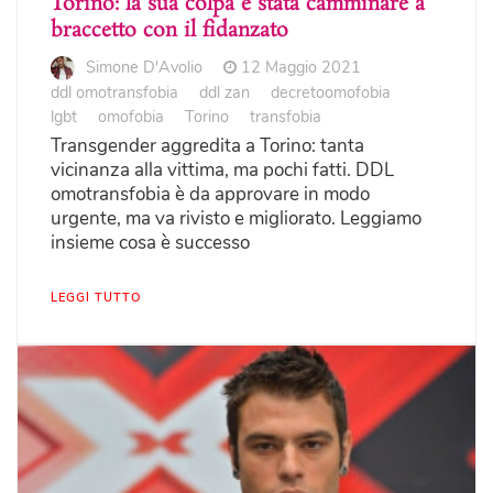
Torino: la sua colpa è stata camminare a
braccetto con il fidanzato
Simone D'Avolio
12 Maggio 2021
ddl omotransfobia
ddl zan
decretoomofobia
lgbt
omofobia
Torino
transfobia
Transgender aggredita a Torino: tanta
vicinanza alla vittima, ma pochi fatti. DDL
omotransfobia è da approvare in modo
urgente, ma va rivisto e migliorato. Leggiamo
insieme cosa è successo
LEGGI TUTTO