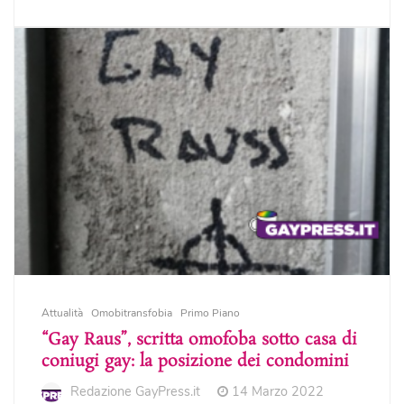
Attualità
Omobitransfobia
Primo Piano
“Gay Raus”, scritta omofoba sotto casa di
coniugi gay: la posizione dei condomini
Redazione GayPress.it
14 Marzo 2022