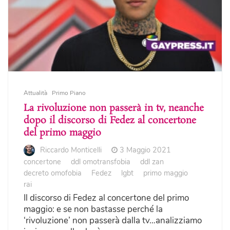
Attualità
Primo Piano
La rivoluzione non passerà in tv, neanche
dopo il discorso di Fedez al concertone
del primo maggio
Riccardo Monticelli
3 Maggio 2021
concertone
ddl omotransfobia
ddl zan
decreto omofobia
Fedez
lgbt
primo maggio
rai
Il discorso di Fedez al concertone del primo
maggio: e se non bastasse perché la
‘rivoluzione’ non passerà dalla tv…analizziamo