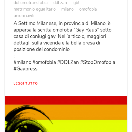
ddl omotransfobia
ddl zan
lgbt
matrimonio egualitario
milano
omofobia
unioni civili
A Settimo Milanese, in provincia di Milano, è
apparsa la scritta omofoba “Gay Raus” sotto
casa di coniugi gay. Nell’articolo, maggiori
dettagli sulla vicenda e la bella presa di
posizione del condominio
:
#milano #omofobia #DDLZan #StopOmofobia
#Gaypress
LEGGI TUTTO