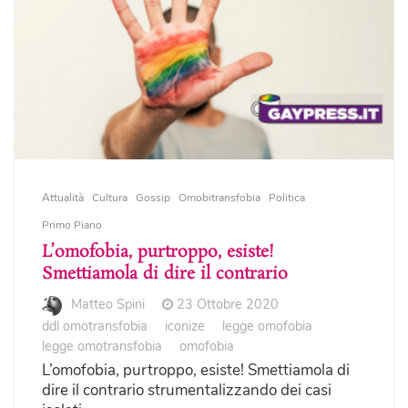
Attualità
Cultura
Gossip
Omobitransfobia
Politica
Primo Piano
L’omofobia, purtroppo, esiste!
Smettiamola di dire il contrario
Matteo Spini
23 Ottobre 2020
ddl omotransfobia
iconize
legge omofobia
legge omotransfobia
omofobia
L’omofobia, purtroppo, esiste! Smettiamola di
dire il contrario strumentalizzando dei casi