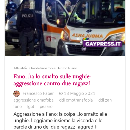
Attualità
Omobitransfobia
Primo Piano
Fano, ha lo smalto sulle unghie:
aggressione contro due ragazzi
Francesco Faber
13 Maggio 2021
aggressione omofoba
ddl omotransfobia
ddl zan
fano
lgbt
pesaro
Aggressione a Fano: la colpa…lo smalto alle
unghie. Leggiamo insieme la vicenda e le
parole di uno dei due ragazzi aggrediti