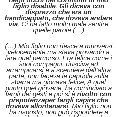
figlio disabile
.
Gli diceva con
disprezzo che era un
handicappato, che doveva andare
via
. Ci ha fatto molto male sentire
quelle parole (…)
(…) Mio figlio non riesce a muoversi
velocemente ma stava provando a
fare quel percorso. Era felice come i
suoi compagni, riusciva ad
arrampicarsi e a scendere dall’altra
parte, non faceva le capriole sulla
sbarra ma giocava felice, A quel
punto quel giovane ha cominciato a
fargli dei gesti e poi si è
rivolto con
prepotenza
per fargli capire che
doveva allontanarsi
. Mio figlio non
ha risposto, non può rispondere a