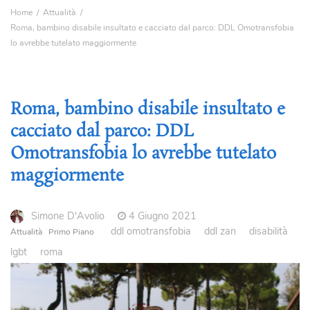
Home
Attualità
Roma, bambino disabile insultato e cacciato dal parco: DDL Omotransfobia
lo avrebbe tutelato maggiormente
Roma, bambino disabile insultato e
cacciato dal parco: DDL
Omotransfobia lo avrebbe tutelato
maggiormente
Simone D'Avolio
4 Giugno 2021
ddl omotransfobia
ddl zan
disabilità
Attualità
Primo Piano
lgbt
roma