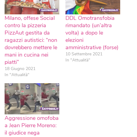
Milano, offese Social
DDL Omotransfobia
contro la pizzeria
rimandato (un’altra
PizzAut gestita da
volta) a dopo le
ragazzi autistici: “non
elezioni
dovrebbero mettere le
amministrative (forse)
mani in cucina nei
10 Settembre 2021
In "Attualità"
piatti”
18 Giugno 2021
In "Attualità"
Aggressione omofoba
a Jean Pierre Moreno:
il giudice nega