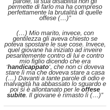
parole, la sua disabilità non gli
permette di farlo ma ha compreso
perfettamente la brutalità di quelle
offese (…)”
(…) Mio marito, invece, con
gentilezza gli aveva chiesto se
poteva spostare le sue cose. Invece,
quel giovane ha iniziato ad inveire
pesantemente contro di lui e contro
mio figlio dicendo che era
‘
handicappato
‘, che non ci doveva
stare lì ma che doveva stare a casa
(…) Davanti a tante parole di odio e
malvagità ha abbassato lo sguardo e
poi si è allontanato per le
offese
subite
. Il giovane è rimasto lì (…)”