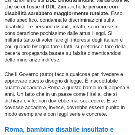
ostruzionismo sul
DDL Omotransfobia
, vantandosene,
che
se ci fosse il DDL Zan
anche le
persone con
disabilità sarebbero maggiormente tutelate
. Esso,
nello specifico, condanna le discriminazioni sulla
disabilità. Le persone disabili, infatti, sono prese in
considerazione pochissimo dalle attuali leggi. Si
millanta tanto di voler fare gli interessi degli italiani e
poi, quando bisogna fare i fatti, si preferisce fare della
becera propaganda basata su falsità dimenticandosi
delle minoranze indifese.
Che il Governo (tutto) faccia qualcosa per rivedere e
approvare questo disegno di legge. È inaccettabile
quanto accaduto a Roma a questo bambino di appena 9
anni. Un fatto che in un paese come l’Italia, che si
dichiara civile, non dovrebbe mai succedere. E se
dovesse accadere, invece, dovrebbe essere punito in
modo esemplare e con leggi serie e concrete.
Roma, bambino disabile insultato e