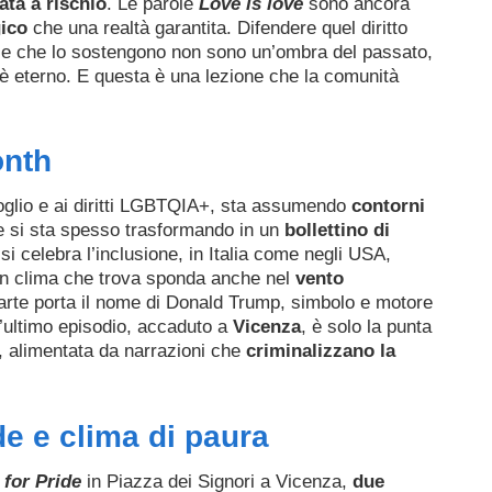
ata a rischio
. Le parole
Love is love
sono ancora
gico
che una realtà garantita. Difendere quel diritto
rze che lo sostengono non sono un’ombra del passato,
 è eterno. E questa è una lezione che la comunità
onth
goglio e ai diritti LGBTQIA+, sta assumendo
contorni
one si sta spesso trasformando in un
bollettino di
i si celebra l’inclusione, in Italia come negli USA,
un clima che trova sponda anche nel
vento
parte porta il nome di Donald Trump, simbolo e motore
L’ultimo episodio, accaduto a
Vicenza
, è solo la punta
, alimentata da narrazioni che
criminalizzano la
ide e clima di paura
 for Pride
in Piazza dei Signori a Vicenza,
due