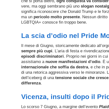
che si porta dietro,
ogni conquista va consider
vere, ma oggi sembrano più uno
slogan nostal
significa riconoscere che Donald Trump e le fo
ma un
pericolo molto presente
. Nessun diritto
LGBTQIA+ conosce fin troppo bene.
La scia d’odio nel Pride M
Il mese di Giugno, storicamente dedicato all’or
sempre più cupi
. L’aria di festa e rivendicazi
episodi discriminatori
. Proprio nei giorni in cu
assistiamo a
nuove manifestazioni d’odio
. È 
internazionale che soffia da destra
, e che in 
di una retorica aggressiva verso le minoranze. 
dell’iceberg di una
tensione sociale che cresce
differenza
.
Vicenza, insulti dopo il Pr
Lo scorso 7 Giugno, a margine dell’evento
Plaid