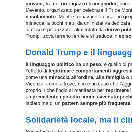
giovani
, tra cui
un ragazzo transgender
, sono 
L’evento, organizzato per celebrare il Pride Month
e isolamento
. Mentre tornavano a casa, un
gru
minacce, a pochi metri da un’iniziativa dedicata
acceso e polarizzato, alimentato da
derive poli
Trump, trova terreno fertile e si traduce in
episo
Donald Trump e il linguaggi
Il linguaggio politico ha un peso
, e quello di
l’effetto di
legittimare comportamenti aggressi
come una
minaccia all’ordine, alla famiglia o a
Vicenza, come altrove, non è un caso che l’aggre
proprio lì che l’odio si manifesta per
reprimere la
un
precedente episodio simile avvenuto pochi
isolato ma di un
pattern sempre più frequente
.
Solidarietà locale, ma il cl
Nonostante tutto, ci sono realtà che si attivano.