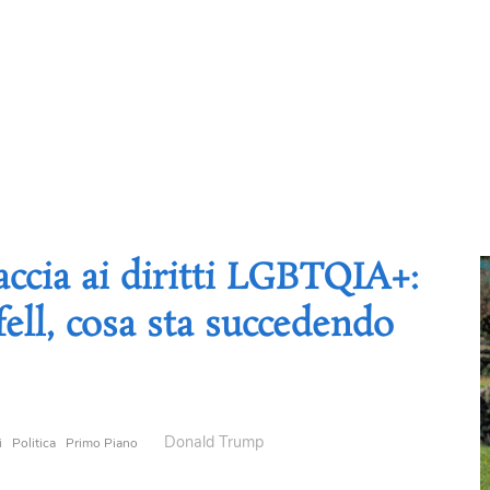
ccia ai diritti LGBTQIA+:
ell, cosa sta succedendo
Donald Trump
i
Politica
Primo Piano