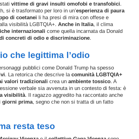
stati
vittime di gravi insulti omofobi e transfobici
.
, si è trasformato per loro in un’
esperienza di paura
ppo di coetanei
li ha presi di mira con offese e
 alla visibilità LGBTQIA+.
Anche in Italia
, il clima
tiche internazionali
come quella incarnata da Donald
di concreti di odio e discriminazione
.
o che legittima l’odio
 personaggi pubblici come Donald Trump ha spesso
vi
. La retorica che descrive la
comunità LGBTQIA+
i valori tradizionali
crea un
ambiente tossico
. A
ssione verbale sia avvenuta in un contesto di festa: è
 visibilità
. Il ragazzo aggredito ha raccontato anche
 giorni prima
, segno che non si tratta di un fatto
ima resta teso
Arcigay Vicenza
e il
collettivo
Gaga Vicenza
sono