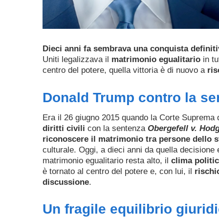
Dieci anni fa sembrava una conquista definiti
Uniti legalizzava il
matrimonio egualitario
in tu
centro del potere, quella vittoria è di nuovo a
ris
Donald Trump contro la sen
Era il 26 giugno 2015 quando la Corte Suprema d
diritti civili
con la sentenza
Obergefell v. Hod
riconoscere il matrimonio tra persone dello 
culturale. Oggi, a dieci anni da quella decisione
matrimonio egualitario resta alto, il
clima politi
è tornato al centro del potere e, con lui, il
rischi
discussione
.
Un fragile equilibrio giurid