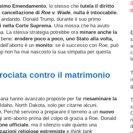
S
esimo Emendamento
, lo stesso che
tutela il diritto
p
a
cancellazione di
Roe v. Wade
,
nulla è intoccabile
.
a andando. Donald Trump, durante il suo primo
ri nella Corte Suprema
. Una mossa che ha avuto
G
a. La stessa strategia potrebbe ora
minare anche la
s
a bene:
erodere poco a poco, uno Stato alla volta,
a
 dell’aborto è un
monito
: se è successo con Roe, può
c
p non ha mai nascosto la sua simpatia per questa
l
T
ociata contro il matrimonio
r
g
cana hanno avanzato proposte per far
riesaminare la
T
 Idaho, North Dakota, solo per citarne alcuni.
s
e
. Perché servono a preparare il terreno a un
nuovo
C
i anti-aborto prima del colpo di grazia a Roe. Donald
r
ne ufficiale
, ma il silenzio vale quanto una
d
azioni religiose estremiste
e
think tank
u