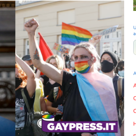
U
a
A
A
C
C