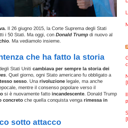
D
L
M
va.
Il 26 giugno 2015, la Corte Suprema degli Stati
tti i 50 Stati. Ma oggi, con
Donald Trump
di nuovo al
chio
. Ma vediamolo insieme.
tenza che ha fatto la storia
G
c
egli Stati Uniti
cambiava per sempre la storia dei
ges
. Quel giorno, ogni Stato americano fu obbligato a
N
stesso sesso
. Una
rivoluzione
legale, ma anche
[
 epocale, mentre il consenso popolare verso il
co
si è nuovamente fatto
incandescente
. Donald Trump
I
o concreto
che quella conquista venga
rimessa in
p
S
[
ico sotto attacco