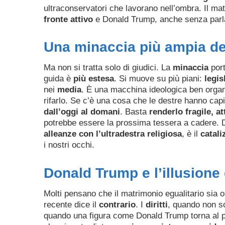
ultraconservatori che lavorano nell’ombra. Il ma
fronte attivo
e Donald Trump, anche senza parla
Una minaccia più ampia de
Ma non si tratta solo di giudici. La
minaccia
port
guida è
più estesa
. Si muove su più piani:
legis
nei
media
. È una macchina ideologica ben organ
rifarlo. Se c’è una cosa che le destre hanno cap
dall’oggi al domani
. Basta
renderlo fragile, a
potrebbe essere la prossima tessera a cadere. 
alleanze con l’ultradestra religiosa
, è il
catali
i nostri occhi.
Donald Trump e l’illusione 
Molti pensano che il matrimonio egualitario sia
recente dice il
contrario
. I
diritti
, quando non s
quando una figura come Donald Trump torna al po