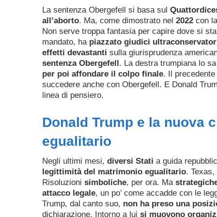
La sentenza Obergefell si basa sul
Quattordic
all’aborto
. Ma, come dimostrato nel
2022
con l
Non serve troppa fantasia per capire dove si st
mandato, ha
piazzato giudici ultraconservato
effetti devastanti
sulla giurisprudenza american
sentenza Obergefell
. La destra trumpiana lo s
per poi affondare il colpo finale
. Il precedente
succedere anche con Obergefell. E Donald Trum
linea di pensiero.
Donald Trump e la nuova cr
egualitario
Negli ultimi mesi,
diversi Stati
a guida repubbli
legittimità del matrimonio egualitario
. Texas,
Risoluzioni
simboliche
, per ora. Ma
strategich
attacco legale
, un po’ come accadde con le legg
Trump, dal canto suo,
non ha preso una posizio
dichiarazione. Intorno a lui
si muovono organizz