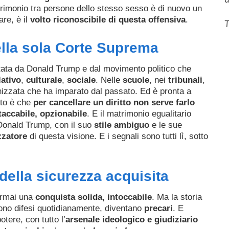
trimonio tra persone dello stesso sesso è di nuovo un
re, è il
volto riconoscibile di questa offensiva
.
T
lla sola Corte Suprema
ata da Donald Trump e dal movimento politico che
lativo
,
culturale
,
sociale
. Nelle
scuole
, nei
tribunali
,
izzata che ha imparato dal passato. Ed è pronta a
ito è che
per cancellare un diritto non serve farlo
ttaccabile, opzionabile
. E il matrimonio egualitario
Donald Trump, con il suo
stile ambiguo
e le sue
zzatore
di questa visione. E i segnali sono tutti lì, sotto
della sicurezza acquisita
 ormai una
conquista solida, intoccabile
. Ma la storia
ono difesi quotidianamente, diventano
precari
. E
tere, con tutto l’
arsenale ideologico e giudiziario