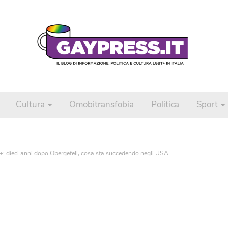
Cultura
Omobitransfobia
Politica
Sport
+: dieci anni dopo Obergefell, cosa sta succedendo negli USA