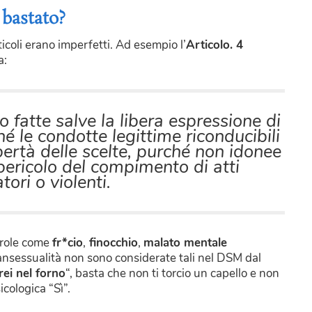
 bastato?
rticoli erano imperfetti. Ad esempio l’
Articolo. 4
a:
o fatte salve la libera espressione di
é le condotte legittime riconducibili
ibertà delle scelte, purché non idonee
pericolo del compimento di atti
tori o violenti.
parole come
fr*cio
,
finocchio
,
malato mentale
ansessualità non sono considerate tali nel DSM dal
rei nel forno
“, basta che non ti torcio un capello e non
icologica “Sì”.