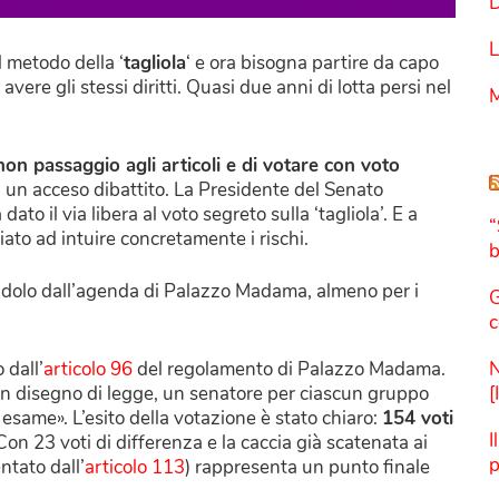
D
L
l metodo della ‘
tagliola
‘ e ora bisogna partire da capo
ere gli stessi diritti. Quasi due anni di lotta persi nel
M
 non passaggio agli articoli e di votare con voto
di un acceso dibattito. La Presidente del Senato
dato il via libera al voto segreto sulla ‘tagliola’. E a
“
ato ad intuire concretamente i rischi.
b
andolo dall’agenda di Palazzo Madama, almeno per i
G
c
 dall’
articolo 96
del regolamento di Palazzo Madama.
N
i un disegno di legge, un senatore per ciascun gruppo
[
esame». L’esito della votazione è stato chiaro:
154 voti
I
 Con 23 voti di differenza e la caccia già scatenata ai
p
ntato dall’
articolo 113
) rappresenta un punto finale