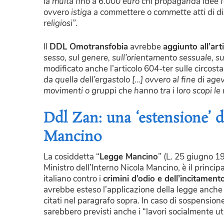
la multa fino a 6.000 euro chi propaganda idee fo
ovvero istiga a commettere o commette atti di dis
religiosi”.
Il
DDL Omotransfobia
avrebbe
aggiunto all’art
sesso, sul genere, sull’orientamento sessuale, sul
modificato anche l’articolo 604-ter sulle circost
da quella dell’ergastolo […] ovvero al fine di agev
movimenti o gruppi che hanno tra i loro scopi le
Ddl Zan: una ‘estensione’ d
Mancino
La cosiddetta “
Legge Mancino
” (L. 25 giugno 19
Ministro dell’Interno Nicola Mancino, è il princip
italiano contro i
crimini d’odio e dell’incitamento
avrebbe esteso l’applicazione della legge anche ai
citati nel paragrafo sopra. In caso di sospensione
sarebbero previsti anche i “lavori socialmente util