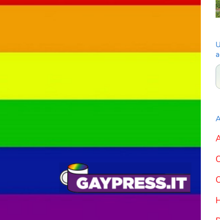
U
a
A
A
C
C