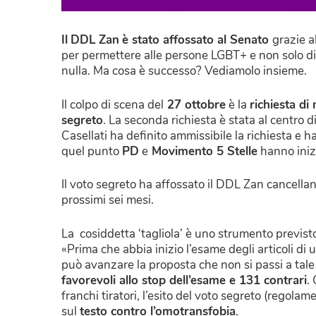
Il
DDL Zan
è stato affossato al Senato
grazie a
per permettere alle persone LGBT+ e non solo di av
nulla. Ma cosa è successo? Vediamolo insieme.
Il colpo di scena del
27 ottobre
è la
richiesta di
segreto
. La seconda richiesta è stata al centro 
Casellati ha definito ammissibile la richiesta e ha 
quel punto
PD
e
Movimento 5 Stelle
hanno inizi
Il voto segreto ha affossato il DDL Zan cancell
prossimi sei mesi.
La cosiddetta ‘tagliola’ è uno strumento previsto
«Prima che abbia inizio l’esame degli articoli d
può avanzare la proposta che non si passi a tale 
favorevoli allo stop dell’esame e 131 contrari
.
franchi tiratori, l’esito del voto segreto (regolame
sul
testo contro l’omotransfobia
.