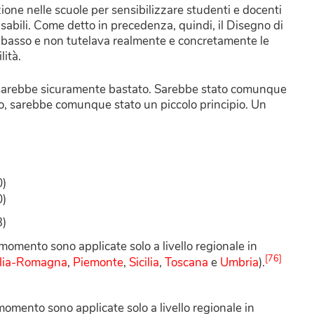
ione nelle scuole per sensibilizzare studenti e docenti
abili. Come detto in precedenza, quindi, il Disegno di
ibasso e non tutelava realmente e concretamente le
ità.
 sarebbe sicuramente bastato. Sarebbe stato comunque
to, sarebbe comunque stato un piccolo principio. Un
0)
0)
3)
 momento sono applicate solo a livello regionale in
[76]
lia-Romagna
,
Piemonte
,
Sicilia
,
Toscana
e
Umbria
).
 momento sono applicate solo a livello regionale in