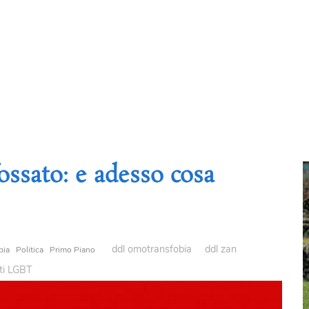
ssato: e adesso cosa
ddl omotransfobia
ddl zan
bia
Politica
Primo Piano
tti LGBT