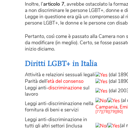
Inoltre, l’
articolo 7
, avrebbe ostacolato la formaz
a non discriminare le persone LGBT+, donne e dis
Legge in questione era già un compromesso al r
persone LGBT+, le donne e le persone con disabil
Pertanto, così come è passato alla Camera non
da modificare (in meglio). Certo, se fosse passa
inizio diciamo.
Diritti LGBT+ in Italia
Attività e relazioni sessuali legali
(dal 189
Parità dell’
età del consenso
(dal 189
Leggi anti-
discriminazione
sul
(dal 200
lavoro
/
(al
Leggi anti-discriminazione nella
Campania
,
Emi
fornitura di beni e servizi
[77]
[78]
[79]
[80]
Leggi anti-discriminazione in
/
(al
tutti gli altri settori (inclusa