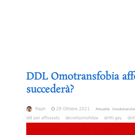
DDL Omotransfobia affo
succederà?
Raph
29 Ottobre 2021
Attualità
Omobitransfo
ddl zan affossato
decretoomofobia
diritti gay
diri