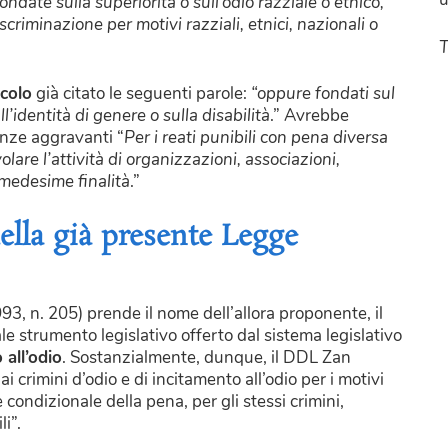
ndate sulla superiorità o sull’odio razziale o etnico,
criminazione per motivi razziali, etnici, nazionali o
T
icolo
già citato le seguenti parole:
“
oppure fondati sul
l’identità di genere o sulla disabilità
.” Avrebbe
anze aggravanti “
Per i reati punibili con pena diversa
olare l’attività di organizzazioni, associazioni,
 medesime finalità
.”
ella già presente Legge
93, n. 205) prende il nome dell’allora proponente, il
ale strumento legislativo offerto dal sistema legislativo
 all’odio
. Sostanzialmente, dunque, il DDL Zan
 crimini d’odio e di incitamento all’odio per i motivi
 condizionale della pena, per gli stessi crimini,
i”.