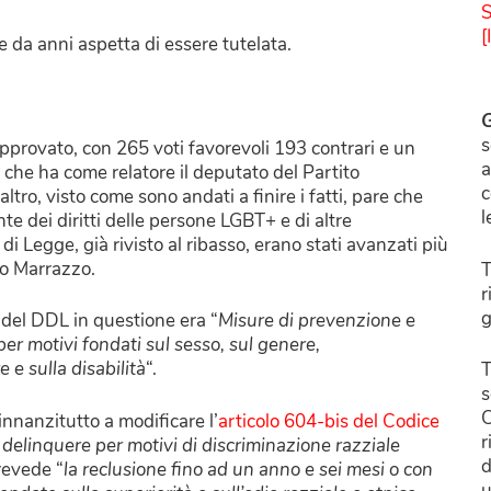
S
[
da anni aspetta di essere tutelata.
G
s
provato, con 265 voti favorevoli 193 contrari e un
a
, che ha come relatore il deputato del Partito
c
’altro, visto come sono andati a finire i fatti, pare che
l
te dei diritti delle persone LGBT+ e di altre
 di Legge, già rivisto al ribasso, erano stati avanzati più
io Marrazzo.
T
r
g
o del DDL in questione era “
Misure di prevenzione e
per motivi fondati sul sesso, sul genere,
e e sulla disabilità
“.
T
s
C
innanzitutto a modificare l’
articolo 604-bis del Codice
r
delinquere per motivi di discriminazione razziale
d
prevede “
la reclusione fino ad un anno e sei mesi o con
u