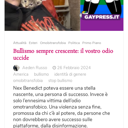
Attualità
Esteri
Omobitransfobia
Politica
Primo Piano
Bullismo sempre crescente: il vostro odio
uccide
Aeden Russo
26 Febbraio 2024
America
bullismo
identità di genere
omobitransfobia
stop bullismo
Nex Benedict poteva essere una stella
nascente, una persona di successo. Invece è
solo l’ennesima vittima dell’odio
omotransfobico. Una violenza senza fine,
promossa da chi c’è al potere, da persone che
non dovrebbero avere successo sulle
piattaforme, dalla disinformazione.