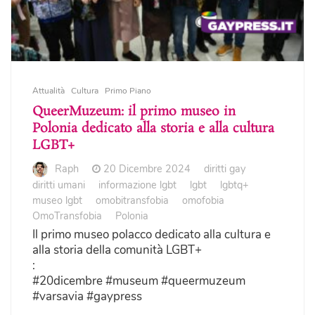
Attualità
Cultura
Primo Piano
QueerMuzeum: il primo museo in
Polonia dedicato alla storia e alla cultura
LGBT+
Raph
20 Dicembre 2024
diritti gay
diritti umani
informazione lgbt
lgbt
lgbtq+
museo lgbt
omobitransfobia
omofobia
OmoTransfobia
Polonia
Il primo museo polacco dedicato alla cultura e
alla storia della comunità LGBT+
:
#20dicembre #museum #queermuzeum
#varsavia #gaypress