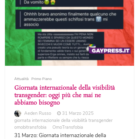
Attualità
Primo Piano
Giornata internazionale della visibilità
transgender: oggi più che mai ne
abbiamo bisogno
Aeden Russo
31 Marzo 2025
giornata internazionale della visibilità transgender
omobitransfobia
OmoTransfobia
31 Marzo: Giornata internazionale della