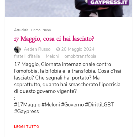
Attualità
Primo Piano
17 Maggio, cosa ci hai lasciato?
Aeden Russo
20 Maggio 2024
fratelli d'italia
Meloni
omobitransfobia
17 Maggio, Giornata internazionale contro
l’omofobia, la bifobia e la transfobia. Cosa c’hai
lasciato? Che segnali hai portato? Ma
soprattutto, quanto hai smascherato l’ipocrisia
di questo governo vigente?
:
#17Maggio #Meloni #Governo #DirittiLGBT
#Gaypress
LEGGI TUTTO