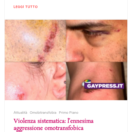
LEGGI TUTTO
Attualità
Omobitransfobia
Primo Piano
Violenza sistematica: l’ennesima
aggressione omotransfobica