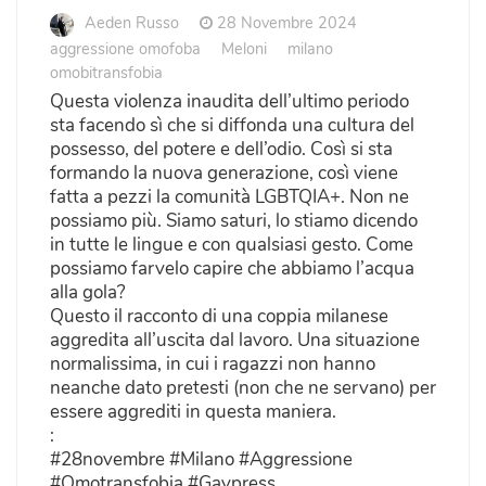
Aeden Russo
28 Novembre 2024
aggressione omofoba
Meloni
milano
omobitransfobia
Questa violenza inaudita dell’ultimo periodo
sta facendo sì che si diffonda una cultura del
possesso, del potere e dell’odio. Così si sta
formando la nuova generazione, così viene
fatta a pezzi la comunità LGBTQIA+. Non ne
possiamo più. Siamo saturi, lo stiamo dicendo
in tutte le lingue e con qualsiasi gesto. Come
possiamo farvelo capire che abbiamo l’acqua
alla gola?
Questo il racconto di una coppia milanese
aggredita all’uscita dal lavoro. Una situazione
normalissima, in cui i ragazzi non hanno
neanche dato pretesti (non che ne servano) per
essere aggrediti in questa maniera.
:
#28novembre #Milano #Aggressione
#Omotransfobia #Gaypress