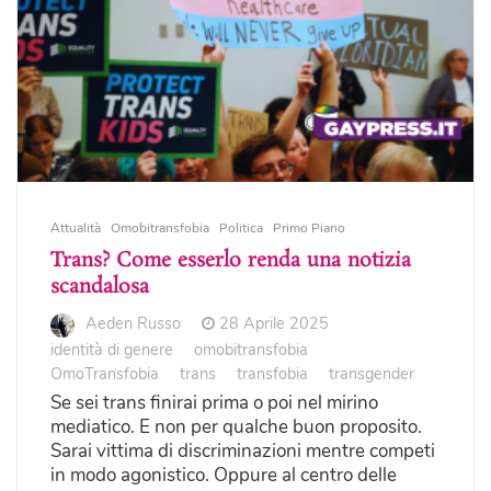
Attualità
Omobitransfobia
Politica
Primo Piano
Trans? Come esserlo renda una notizia
scandalosa
Aeden Russo
28 Aprile 2025
identità di genere
omobitransfobia
OmoTransfobia
trans
transfobia
transgender
Se sei trans finirai prima o poi nel mirino
mediatico. E non per qualche buon proposito.
Sarai vittima di discriminazioni mentre competi
in modo agonistico. Oppure al centro delle