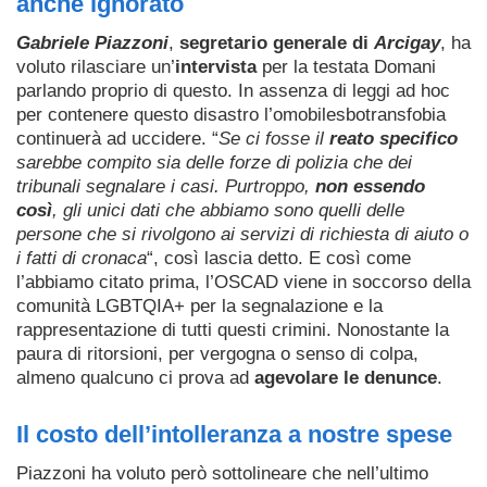
anche ignorato
Gabriele Piazzoni
,
segretario generale di
Arcigay
, ha
voluto rilasciare un’
intervista
per la testata Domani
parlando proprio di questo. In assenza di leggi ad hoc
per contenere questo disastro l’omobilesbotransfobia
continuerà ad uccidere. “
Se ci fosse il
reato specifico
sarebbe compito sia delle forze di polizia che dei
tribunali segnalare i casi. Purtroppo,
non essendo
così
, gli unici dati che abbiamo sono quelli delle
persone che si rivolgono ai servizi di richiesta di aiuto o
i fatti di cronaca
“, così lascia detto. E così come
l’abbiamo citato prima, l’OSCAD viene in soccorso della
comunità LGBTQIA+ per la segnalazione e la
rappresentazione di tutti questi crimini. Nonostante la
paura di ritorsioni, per vergogna o senso di colpa,
almeno qualcuno ci prova ad
agevolare le denunce
.
Il costo dell’intolleranza a nostre spese
Piazzoni ha voluto però sottolineare che nell’ultimo