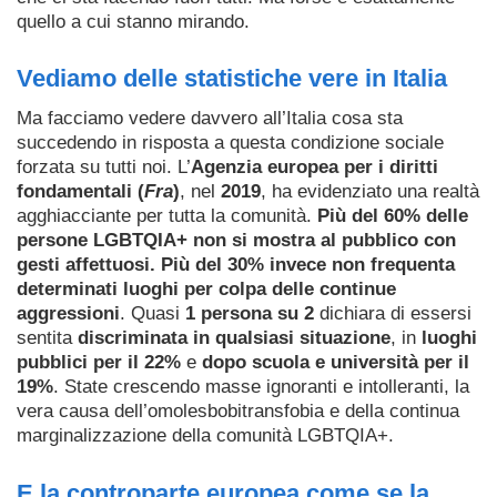
quello a cui stanno mirando.
Vediamo delle statistiche vere in Italia
Ma facciamo vedere davvero all’Italia cosa sta
succedendo in risposta a questa condizione sociale
forzata su tutti noi. L’
Agenzia europea per i diritti
fondamentali (
Fra
)
, nel
2019
, ha evidenziato una realtà
agghiacciante per tutta la comunità.
Più del 60% delle
persone LGBTQIA+ non si mostra al pubblico con
gesti affettuosi. Più del 30% invece non frequenta
determinati luoghi per colpa delle continue
aggressioni
. Quasi
1 persona su 2
dichiara di essersi
sentita
discriminata in qualsiasi situazione
, in
luoghi
pubblici per il 22%
e
dopo scuola e università per il
19%
. State crescendo masse ignoranti e intolleranti, la
vera causa dell’omolesbobitransfobia e della continua
marginalizzazione della comunità LGBTQIA+.
E la controparte europea come se la