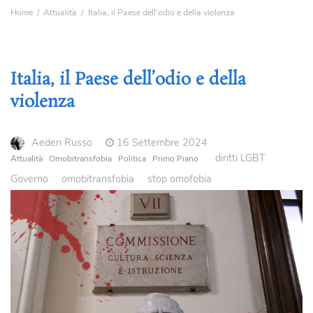
Home
Attualità
Italia, il Paese dell’odio e della violenza
Italia, il Paese dell’odio e della
violenza
Aeden Russo
16 Settembre 2024
diritti LGBT
Attualità
Omobitransfobia
Politica
Primo Piano
Governo
omobitransfobia
stop omofobia