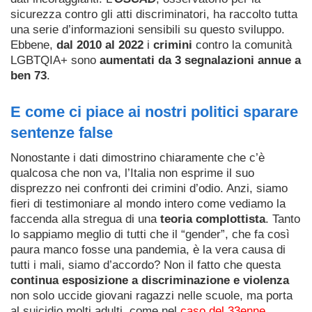
sicurezza contro gli atti discriminatori, ha raccolto tutta
una serie d’informazioni sensibili su questo sviluppo.
Ebbene,
dal 2010 al 2022
i
crimini
contro la comunità
LGBTQIA+ sono
aumentati da 3 segnalazioni annue a
ben 73
.
E come ci piace ai nostri politici sparare
sentenze false
Nonostante i dati dimostrino chiaramente che c’è
qualcosa che non va, l’Italia non esprime il suo
disprezzo nei confronti dei crimini d’odio. Anzi, siamo
fieri di testimoniare al mondo intero come vediamo la
faccenda alla stregua di una
teoria complottista
. Tanto
lo sappiamo meglio di tutti che il “gender”, che fa così
paura manco fosse una pandemia, è la vera causa di
tutti i mali, siamo d’accordo? Non il fatto che questa
continua esposizione a discriminazione e violenza
non solo uccide giovani ragazzi nelle scuole, ma porta
al suicidio molti adulti, come nel
caso del 33enne