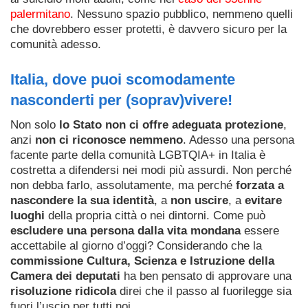
palermitano
. Nessuno spazio pubblico, nemmeno quelli
che dovrebbero esser protetti, è davvero sicuro per la
comunità adesso.
Italia, dove puoi scomodamente
nasconderti per (soprav)vivere!
Non solo
lo Stato non ci offre adeguata protezione
,
anzi
non ci riconosce nemmeno
. Adesso una persona
facente parte della comunità LGBTQIA+ in Italia è
costretta a difendersi nei modi più assurdi. Non perché
non debba farlo, assolutamente, ma perché
forzata a
nascondere la sua identità
, a
non uscire
, a
evitare
luoghi
della propria città o nei dintorni. Come può
escludere una persona dalla vita mondana
essere
accettabile al giorno d’oggi? Considerando che la
commissione Cultura, Scienza e Istruzione della
Camera dei deputati
ha ben pensato di approvare una
risoluzione ridicola
direi che il passo al fuorilegge sia
fuori l’uscio per tutti noi.