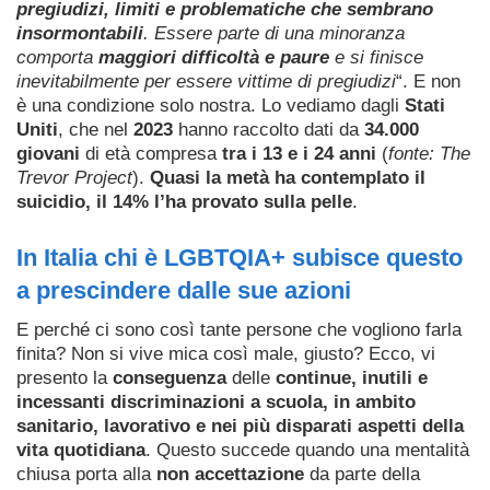
pregiudizi, limiti e problematiche che sembrano
insormontabili
. Essere parte di una minoranza
comporta
maggiori difficoltà e paure
e si finisce
inevitabilmente per essere vittime di pregiudizi
“. E non
è una condizione solo nostra. Lo vediamo dagli
Stati
Uniti
, che nel
2023
hanno raccolto dati da
34.000
giovani
di età compresa
tra i 13 e i 24 anni
(
fonte: The
Trevor Project
).
Quasi la metà ha contemplato il
suicidio, il 14% l’ha provato sulla pelle
.
In Italia chi è LGBTQIA+ subisce questo
a prescindere dalle sue azioni
E perché ci sono così tante persone che vogliono farla
finita? Non si vive mica così male, giusto? Ecco, vi
presento la
conseguenza
delle
continue, inutili e
incessanti discriminazioni a scuola, in ambito
sanitario, lavorativo e nei più disparati aspetti della
vita quotidiana
. Questo succede quando una mentalità
chiusa porta alla
non accettazione
da parte della