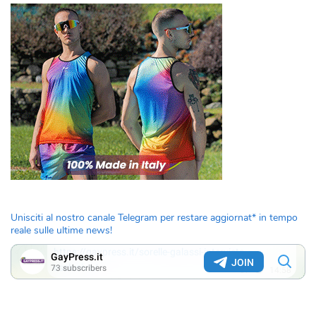
Unisciti al nostro canale Telegram per restare aggiornat* in tempo
reale sulle ultime news!