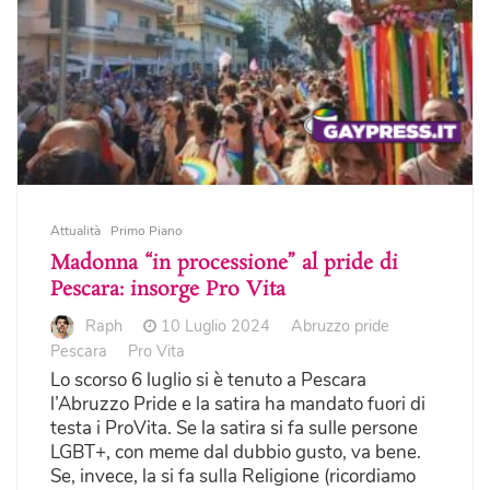
Attualità
Primo Piano
Madonna “in processione” al pride di
Pescara: insorge Pro Vita
Raph
10 Luglio 2024
Abruzzo pride
Pescara
Pro Vita
Lo scorso 6 luglio si è tenuto a Pescara
l’Abruzzo Pride e la satira ha mandato fuori di
testa i ProVita. Se la satira si fa sulle persone
LGBT+, con meme dal dubbio gusto, va bene.
Se, invece, la si fa sulla Religione (ricordiamo