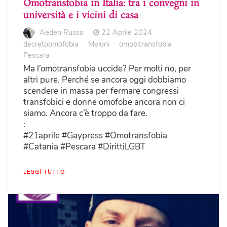
Omotransfobia in Italia: tra i convegni in
università e i vicini di casa
Aeden Russo
22 Aprile 2024
decretoomofobia
Meloni
omobitransfobia
Pescara
Ma l’omotransfobia uccide? Per molti no, per
altri pure. Perché se ancora oggi dobbiamo
scendere in massa per fermare congressi
transfobici e donne omofobe ancora non ci
siamo. Ancora c’è troppo da fare.
:
#21aprile #Gaypress #Omotransfobia
#Catania #Pescara #DirittiLGBT
LEGGI TUTTO