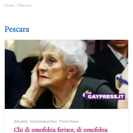
Home
Pescara
Pescara
Attualità
Omobitransfobia
Primo Piano
Chi di omofobia ferisce, di omofobia