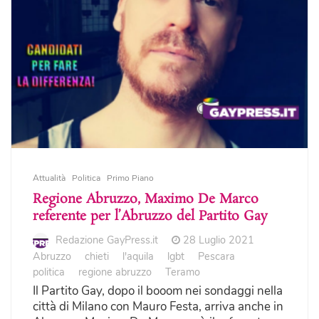
Attualità
Politica
Primo Piano
Regione Abruzzo, Maximo De Marco
referente per l’Abruzzo del Partito Gay
Redazione GayPress.it
28 Luglio 2021
Abruzzo
chieti
l'aquila
lgbt
Pescara
politica
regione abruzzo
Teramo
Il Partito Gay, dopo il booom nei sondaggi nella
città di Milano con Mauro Festa, arriva anche in