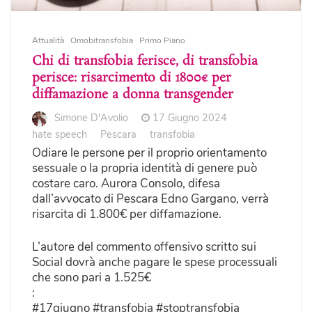
Attualità
Omobitransfobia
Primo Piano
Chi di transfobia ferisce, di transfobia
perisce: risarcimento di 1800€ per
diffamazione a donna transgender
Simone D'Avolio
17 Giugno 2024
hate speech
Pescara
transfobia
Odiare le persone per il proprio orientamento
sessuale o la propria identità di genere può
costare caro. Aurora Consolo, difesa
dall’avvocato di Pescara Edno Gargano, verrà
risarcita di 1.800€ per diffamazione.
L’autore del commento offensivo scritto sui
Social dovrà anche pagare le spese processuali
che sono pari a 1.525€
:
#17giugno #transfobia #stoptransfobia