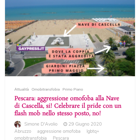
Attualità
Omobitransfobia
Primo Piano
Pescara: aggressione omofoba alla Nave
di Cascella, si! Celebrare il pride con un
flash mob nello stesso posto, no!
Simone D'Avolio
29 Giugno 2020
Abruzzo
aggressione omofoba
lgbtq+
omobitransfobia
Pescara