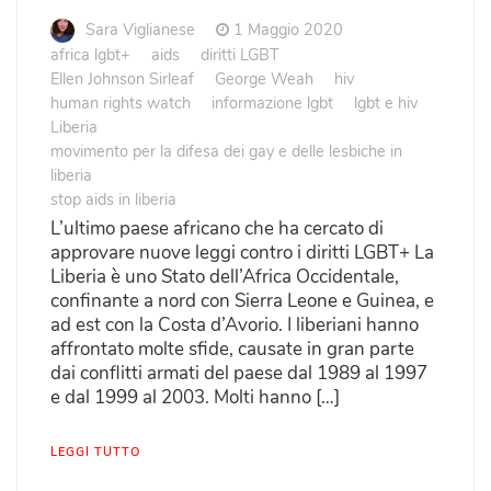
Sara Viglianese
1 Maggio 2020
africa lgbt+
aids
diritti LGBT
Ellen Johnson Sirleaf
George Weah
hiv
human rights watch
informazione lgbt
lgbt e hiv
Liberia
movimento per la difesa dei gay e delle lesbiche in
liberia
stop aids in liberia
L’ultimo paese africano che ha cercato di
approvare nuove leggi contro i diritti LGBT+ La
Liberia è uno Stato dell’Africa Occidentale,
confinante a nord con Sierra Leone e Guinea, e
ad est con la Costa d’Avorio. I liberiani hanno
affrontato molte sfide, causate in gran parte
dai conflitti armati del paese dal 1989 al 1997
e dal 1999 al 2003. Molti hanno […]
LEGGI TUTTO