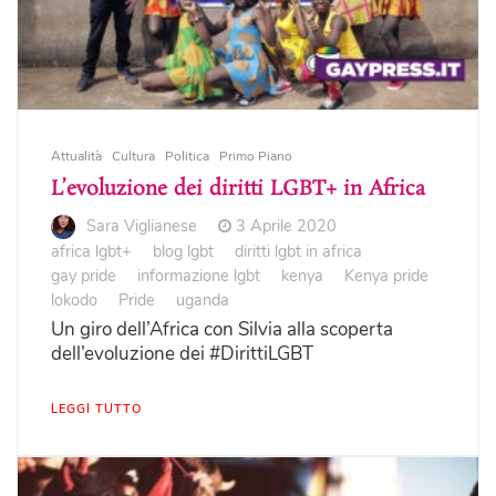
Attualità
Cultura
Politica
Primo Piano
L’evoluzione dei diritti LGBT+ in Africa
Sara Viglianese
3 Aprile 2020
africa lgbt+
blog lgbt
diritti lgbt in africa
gay pride
informazione lgbt
kenya
Kenya pride
lokodo
Pride
uganda
Un giro dell’Africa con Silvia alla scoperta
dell’evoluzione dei #DirittiLGBT
LEGGI TUTTO