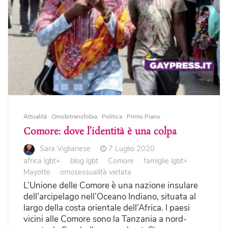
Attualità
Omobitransfobia
Politica
Primo Piano
Comore: dove l’identità è una colpa
Sara Viglianese
7 Luglio 2020
africa lgbt+
blog lgbt
Comore
famiglie lgbt+
Mayotte
omosessualità vietata
L’Unione delle Comore è una nazione insulare
dell’arcipelago nell’Oceano Indiano, situata al
largo della costa orientale dell’Africa. I paesi
vicini alle Comore sono la Tanzania a nord-