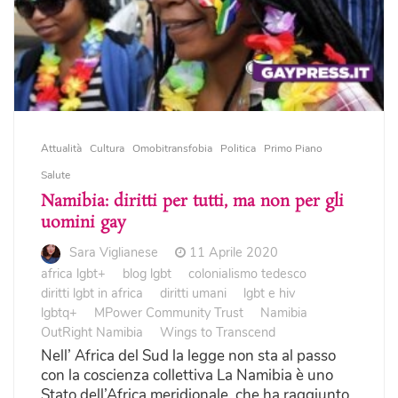
Attualità
Cultura
Omobitransfobia
Politica
Primo Piano
Salute
Namibia: diritti per tutti, ma non per gli
uomini gay
Sara Viglianese
11 Aprile 2020
africa lgbt+
blog lgbt
colonialismo tedesco
diritti lgbt in africa
diritti umani
lgbt e hiv
lgbtq+
MPower Community Trust
Namibia
OutRight Namibia
Wings to Transcend
Nell’ Africa del Sud la legge non sta al passo
con la coscienza collettiva La Namibia è uno
Stato dell’Africa meridionale, che ha raggiunto