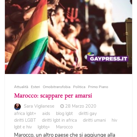
Attualità
Esteri
Omobitransfobia
Politica
Primo Piano
Marocco: scappare per amarsi
Sara Viglianese
28 Marzo 2020
africa lgbt+
aids
blog lgbt
diritti gay
diritti LGBT
diritti lgbt in africa
diritti umani
hiv
lgbt e hiv
lgbtq+
Marocco
Marocco, un altro paese che si aggiunge alla