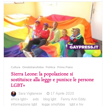
Cultura
Omobitransfobia
Politica
Primo Piano
Sierra Leone: la popolazione si
sostituisce alla legge e punisce le persone
LGBT+
Sara Viglianese
17 Aprile 2020
africa lgbt+
aids
blog lgbt
Fanny Ann Eddy
informazione lgbt
legge omofobia
lgbt e hiv