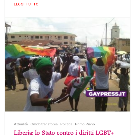
LEGGI TUTTO
Attualità
Omobitransfobia
Politica
Primo Piano
Liberia: lo Stato contro i diritti LGBT+