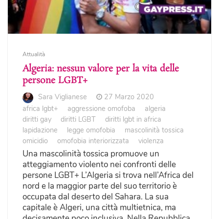
Attualità
Algeria: nessun valore per la vita delle
persone LGBT+
Sara Viglianese
27 Marzo 2020
africa lgbt+
aggressione omofoba
algeria
diritti gay
diritti LGBT
diritti lgbt in africa
lapidazione
legge omofobia
mascolinità tossica
omicidio
omofobia interiorizzata
violenza
Una mascolinità tossica promuove un
atteggiamento violento nei confronti delle
persone LGBT+ L’Algeria si trova nell’Africa del
nord e la maggior parte del suo territorio è
occupata dal deserto del Sahara. La sua
capitale è Algeri, una città multietnica, ma
decisamente poco inclusiva. Nella Repubblica