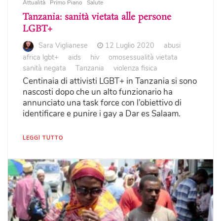
Attualità
Primo Piano
Salute
Tanzania: sanità vietata alle persone
LGBT+
Sara Viglianese
12 Luglio 2020
abusi
africa lgbt+
aids
hiv
omosessualità vietata
sanità negata
Tanzania
violenza fisica
Centinaia di attivisti LGBT+ in Tanzania si sono
nascosti dopo che un alto funzionario ha
annunciato una task force con l’obiettivo di
identificare e punire i gay a Dar es Salaam.
LEGGI TUTTO