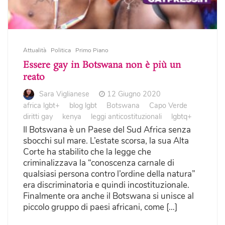
Attualità
Politica
Primo Piano
Essere gay in Botswana non è più un
reato
Sara Viglianese
12 Giugno 2020
africa lgbt+
blog lgbt
Botswana
Capo Verde
diritti gay
kenya
leggi anticostituzionali
lgbtq+
Il Botswana è un Paese del Sud Africa senza
sbocchi sul mare. L’estate scorsa, la sua Alta
Corte ha stabilito che la legge che
criminalizzava la “conoscenza carnale di
qualsiasi persona contro l’ordine della natura”
era discriminatoria e quindi incostituzionale.
Finalmente ora anche il Botswana si unisce al
piccolo gruppo di paesi africani, come […]