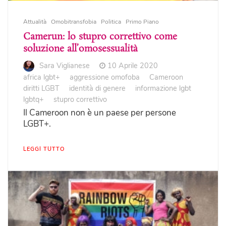
Attualità
Omobitransfobia
Politica
Primo Piano
Camerun: lo stupro correttivo come
soluzione all’omosessualità
Sara Viglianese
10 Aprile 2020
africa lgbt+
aggressione omofoba
Cameroon
diritti LGBT
identità di genere
informazione lgbt
lgbtq+
stupro correttivo
Il Cameroon non è un paese per persone
LGBT+.
LEGGI TUTTO