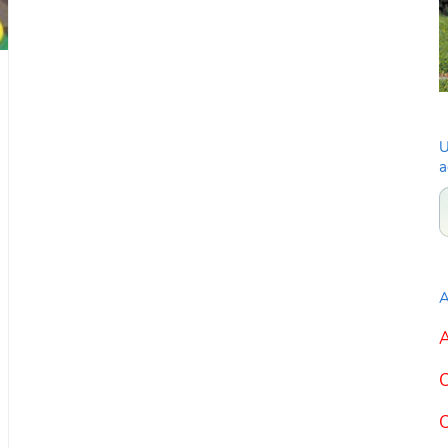
U
a
A
A
C
C