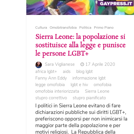
Cultura
Omobitransfobia
Politica
Primo Piano
Sierra Leone: la popolazione si
sostituisce alla legge e punisce
le persone LGBT+
Sara Viglianese
17 Aprile 2020
africa lgbt+
aids
blog lgbt
Fanny Ann Eddy
informazione lgbt
legge omofobia
lgbt e hiv
omofobia
omofobia interiorizzata
Sierra Leone
stupro correttivo
stupro pianificato
I politici in Sierra Leone evitano di fare
dichiarazioni pubbliche sui diritti LGBT+,
preferiscono opporsi per non inimicarsi la
maggior parte della popolazione e per
motivi religiosi. La Repubblica della