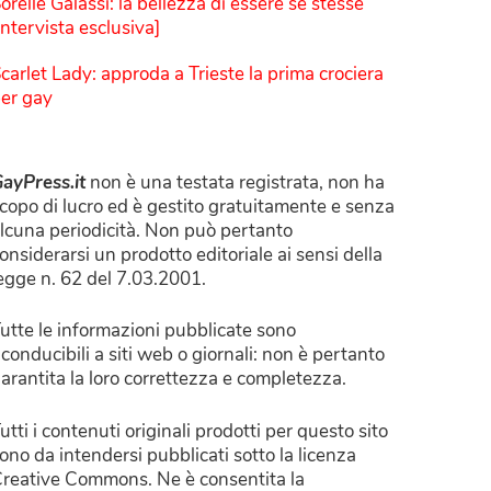
orelle Galassi: la bellezza di essere sé stesse
Intervista esclusiva]
carlet Lady: approda a Trieste la prima crociera
er gay
ayPress.it
non è una testata registrata, non ha
copo di lucro ed è gestito gratuitamente e senza
lcuna periodicità. Non può pertanto
onsiderarsi un prodotto editoriale ai sensi della
egge n. 62 del 7.03.2001.
utte le informazioni pubblicate sono
iconducibili a siti web o giornali: non è pertanto
arantita la loro correttezza e completezza.
utti i contenuti originali prodotti per questo sito
ono da intendersi pubblicati sotto la licenza
reative Commons. Ne è consentita la