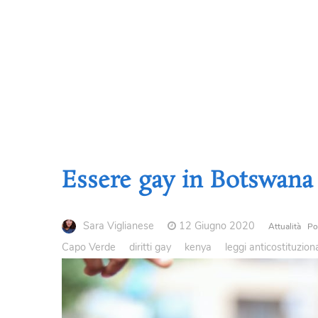
Essere gay in Botswana
Sara Viglianese
12 Giugno 2020
Attualità
Pol
Capo Verde
diritti gay
kenya
leggi anticostituziona