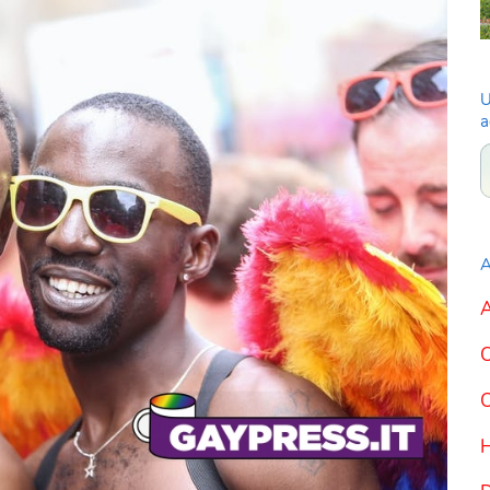
U
a
A
A
C
C