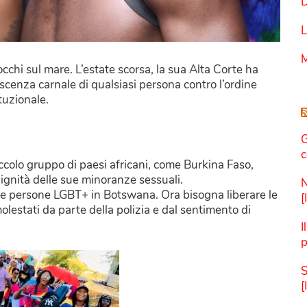
D
L
M
chi sul mare. L’estate scorsa, la sua Alta Corte ha
oscenza carnale di qualsiasi persona contro l’ordine
tuzionale.
G
c
ccolo gruppo di paesi africani, come Burkina Faso,
ti e la dignità delle sue minoranze sessuali.
N
le persone LGBT+ in Botswana. Ora bisogna liberare le
[
lestati da parte della polizia e dal sentimento di
I
p
S
[