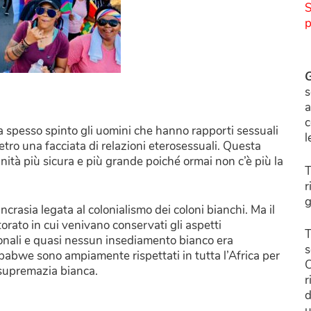
S
p
G
s
a
c
ha spesso spinto gli uomini che hanno rapporti sessuali
l
etro una facciata di relazioni eterosessuali. Questa
ità più sicura e più grande poiché ormai non c’è più la
T
r
g
crasia legata al colonialismo dei coloni bianchi. Ma il
rato in cui venivano conservati gli aspetti
T
zionali e quasi nessun insediamento bianco era
s
bwe sono ampiamente rispettati in tutta l’Africa per
C
a supremazia bianca.
r
d
u