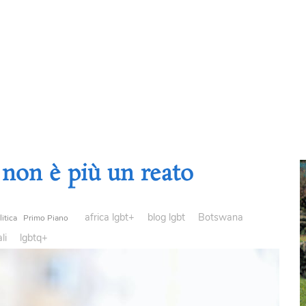
 non è più un reato
africa lgbt+
blog lgbt
Botswana
itica
Primo Piano
li
lgbtq+