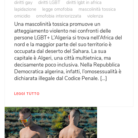
diritti gay
diritti LGBT
diritti lgbt in africa
lapidazione
legge omofobia
mascolinità tossica
omicidio
omofobia interiorizzata
violenza
Una mascolinità tossica promuove un
atteggiamento violento nei confronti delle
persone LGBT+ L’Algeria si trova nell’Africa del
nord e la maggior parte del suo territorio è
occupata dal deserto del Sahara. La sua
capitale è Algeri, una città multietnica, ma
decisamente poco inclusiva. Nella Repubblica
Democratica algerina, infatti, l’omosessualità è
dichiarata illegale dal Codice Penale. […]
LEGGI TUTTO