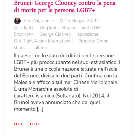
Brunei: George Clooney contro la pena
di morte per le persone LGBT+
Sara Viglianese
15 Maggio 2020
Asia lgbt+
blog lgbt
Brunei
diritti LGBT
Elton John
George Clooney
lapidazione
Out Right Action International
Progetto Brunei
shari'a
sultano
Il paese con lo stato dei diritti per le persone
LGBT+ più preoccupante nel sud-est asiatico Il
Brunei è una piccola nazione situata nell’isola
del Borneo, divisa in due parti. Confina con la
Malesia e affaccia sul mar Cinese Meridionale.
È una Monarchia assoluta di
carattere islamico (Sultanato). Nel 2014, il
Brunei aveva annunciato che dal quel
momento […]
LEGGI TUTTO