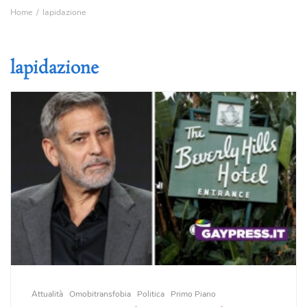
Home
lapidazione
lapidazione
Attualità
Omobitransfobia
Politica
Primo Piano