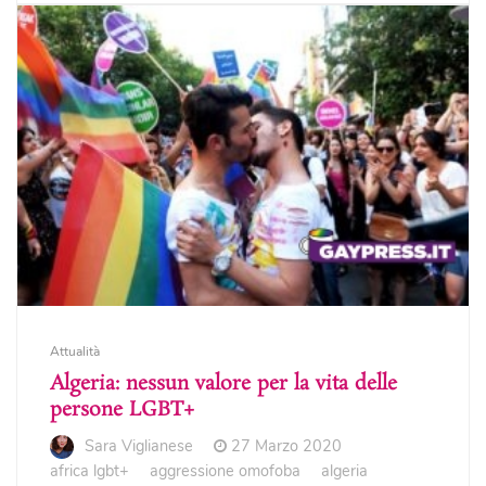
Attualità
Algeria: nessun valore per la vita delle
persone LGBT+
Sara Viglianese
27 Marzo 2020
africa lgbt+
aggressione omofoba
algeria