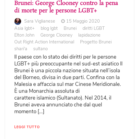
Brunei: George Clooney contro la pena
di morte per le persone LGBT+
Sara Viglianese
15 Maggio 2020
Asia lgbt+
blog lgbt
Brunei
diritti LGBT
Elton John
George Clooney
lapidazione
Out Right Action International
Progetto Brunei
shari'a
sultano
Il paese con lo stato dei diritti per le persone
LGBT+ più preoccupante nel sud-est asiatico Il
Brunei è una piccola nazione situata nell’isola
del Borneo, divisa in due parti. Confina con la
Malesia e affaccia sul mar Cinese Meridionale.
È una Monarchia assoluta di
carattere islamico (Sultanato). Nel 2014, il
Brunei aveva annunciato che dal quel
momento […]
LEGGI TUTTO