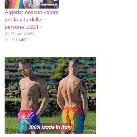
Algeria: nessun valore
per la vita delle
persone LGBT+
27 Marzo 2020
In "Attualità"