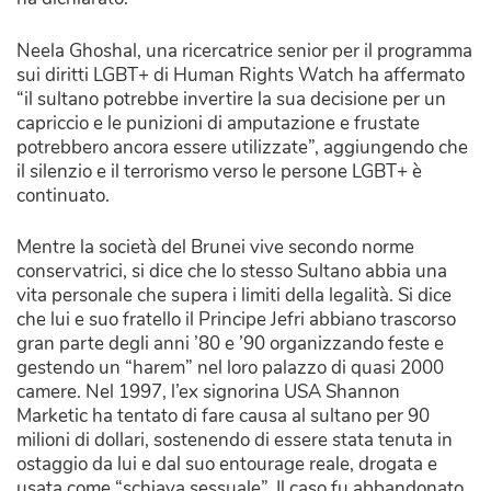
Neela Ghoshal, una ricercatrice senior per il programma
sui diritti LGBT+ di Human Rights Watch ha affermato
“il sultano potrebbe invertire la sua decisione per un
capriccio e le punizioni di amputazione e frustate
potrebbero ancora essere utilizzate”, aggiungendo che
il silenzio e il terrorismo verso le persone LGBT+ è
continuato.
Mentre la società del Brunei vive secondo norme
conservatrici, si dice che lo stesso Sultano abbia una
vita personale che supera i limiti della legalità. Si dice
che lui e suo fratello il Principe Jefri abbiano trascorso
gran parte degli anni ’80 e ’90 organizzando feste e
gestendo un “harem” nel loro palazzo di quasi 2000
camere. Nel 1997, l’ex signorina USA Shannon
Marketic ha tentato di fare causa al sultano per 90
milioni di dollari, sostenendo di essere stata tenuta in
ostaggio da lui e dal suo entourage reale, drogata e
usata come “schiava sessuale”. Il caso fu abbandonato