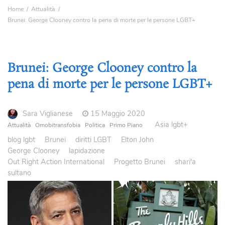
Home
Attualità
Brunei: George Clooney contro la pena di morte per le persone LGBT+
Brunei: George Clooney contro la
pena di morte per le persone LGBT+
Sara Viglianese
15 Maggio 2020
Asia lgbt+
Attualità
Omobitransfobia
Politica
Primo Piano
blog lgbt
Brunei
diritti LGBT
Elton John
George Clooney
lapidazione
Out Right Action International
Progetto Brunei
shari'a
sultano