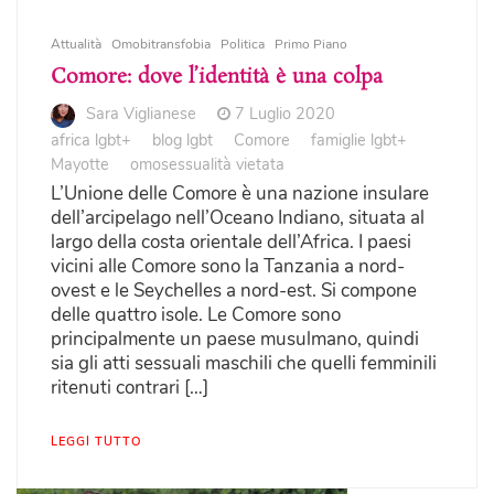
Attualità
Omobitransfobia
Politica
Primo Piano
Comore: dove l’identità è una colpa
Sara Viglianese
7 Luglio 2020
africa lgbt+
blog lgbt
Comore
famiglie lgbt+
Mayotte
omosessualità vietata
L’Unione delle Comore è una nazione insulare
dell’arcipelago nell’Oceano Indiano, situata al
largo della costa orientale dell’Africa. I paesi
vicini alle Comore sono la Tanzania a nord-
ovest e le Seychelles a nord-est. Si compone
delle quattro isole. Le Comore sono
principalmente un paese musulmano, quindi
sia gli atti sessuali maschili che quelli femminili
ritenuti contrari […]
LEGGI TUTTO