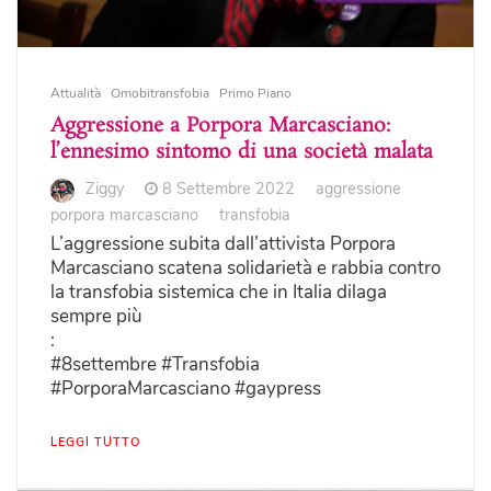
Attualità
Omobitransfobia
Primo Piano
Aggressione a Porpora Marcasciano:
l’ennesimo sintomo di una società malata
Ziggy
8 Settembre 2022
aggressione
porpora marcasciano
transfobia
L’aggressione subita dall’attivista Porpora
Marcasciano scatena solidarietà e rabbia contro
la transfobia sistemica che in Italia dilaga
sempre più
:
#8settembre #Transfobia
#PorporaMarcasciano #gaypress
LEGGI TUTTO