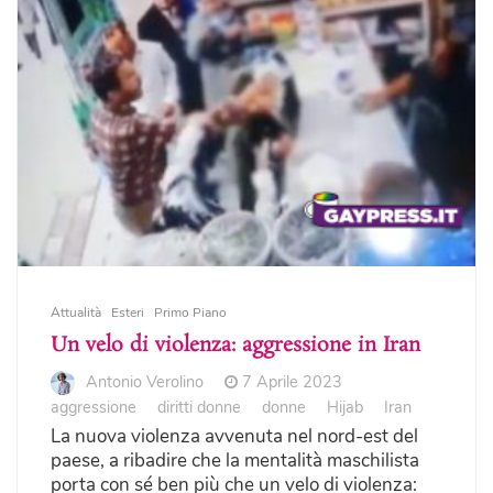
Attualità
Esteri
Primo Piano
Un velo di violenza: aggressione in Iran
Antonio Verolino
7 Aprile 2023
aggressione
diritti donne
donne
Hijab
Iran
La nuova violenza avvenuta nel nord-est del
paese, a ribadire che la mentalità maschilista
porta con sé ben più che un velo di violenza: