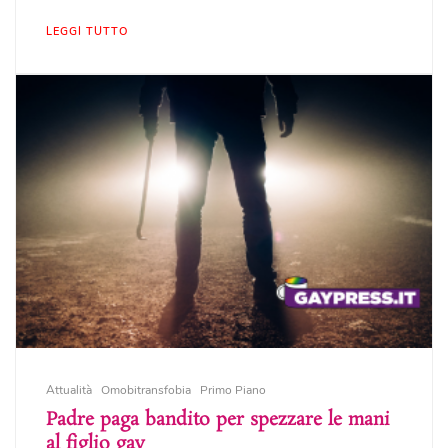
LEGGI TUTTO
Attualità
Omobitransfobia
Primo Piano
Padre paga bandito per spezzare le mani
al figlio gay