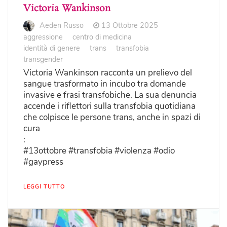
Victoria Wankinson
Aeden Russo
13 Ottobre 2025
aggressione
centro di medicina
identità di genere
trans
transfobia
transgender
Victoria Wankinson racconta un prelievo del
sangue trasformato in incubo tra domande
invasive e frasi transfobiche. La sua denuncia
accende i riflettori sulla transfobia quotidiana
che colpisce le persone trans, anche in spazi di
cura
:
#13ottobre #transfobia #violenza #odio
#gaypress
LEGGI TUTTO