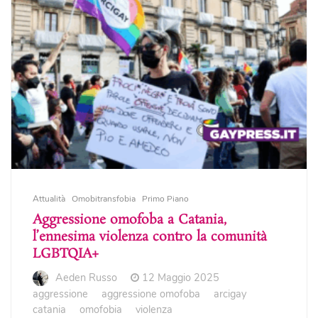
Attualità
Omobitransfobia
Primo Piano
Aggressione omofoba a Catania,
l’ennesima violenza contro la comunità
LGBTQIA+
Aeden Russo
12 Maggio 2025
aggressione
aggressione omofoba
arcigay
catania
omofobia
violenza