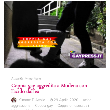
Attualità
Primo Piano
Coppia gay aggredita a Modena con
l’acido dall’ex
Simone D'Avolio
29 Aprile 2020
acido
aggressione
Coppia gay
Coppie omosessuali