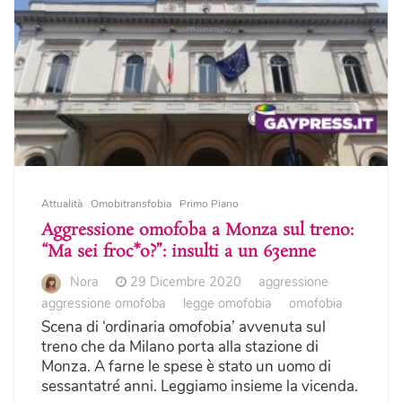
Attualità
Omobitransfobia
Primo Piano
Aggressione omofoba a Monza sul treno:
“Ma sei froc*o?”: insulti a un 63enne
Nora
29 Dicembre 2020
aggressione
aggressione omofoba
legge omofobia
omofobia
Scena di ‘ordinaria omofobia’ avvenuta sul
treno che da Milano porta alla stazione di
Monza. A farne le spese è stato un uomo di
sessantatré anni. Leggiamo insieme la vicenda.