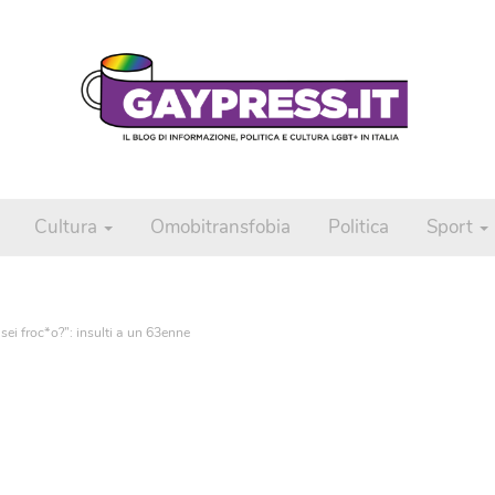
Cultura
Omobitransfobia
Politica
Sport
i froc*o?”: insulti a un 63enne