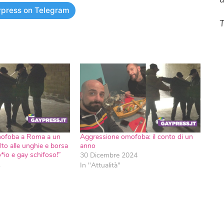
press on Telegram
T
ofoba a Roma a un
Aggressione omofoba: il conto di un
to alle unghie e borsa
anno
*io e gay schifoso!”
30 Dicembre 2024
1
In "Attualità"