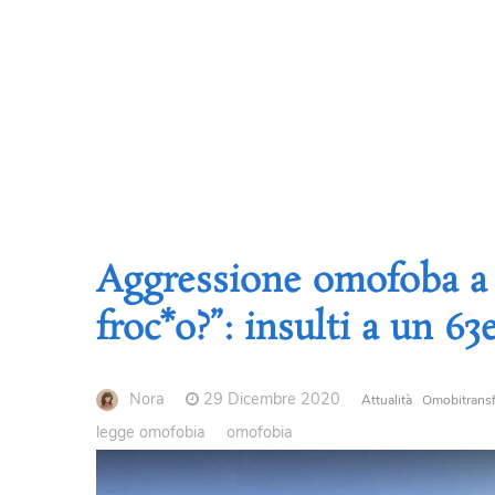
Aggressione omofoba a 
froc*o?”: insulti a un 6
Nora
29 Dicembre 2020
Attualità
Omobitransf
legge omofobia
omofobia