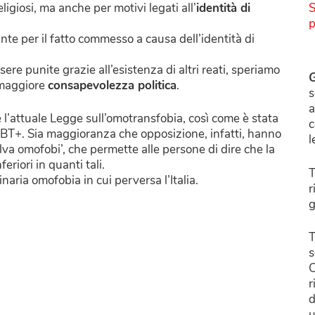
eligiosi, ma anche per motivi legati all’
identità di
S
p
nte per il fatto commesso a causa dell’identità di
re punite grazie all’esistenza di altri reati, speriamo
G
 maggiore
consapevolezza politica
.
s
a
he l’attuale Legge sull’omotransfobia, così come è stata
c
GBT+. Sia maggioranza che opposizione, infatti, hanno
l
salva omofobi’, che permette alle persone di dire che la
riori in quanti tali.
T
aria omofobia in cui perversa l’Italia.
r
g
T
s
C
r
d
u