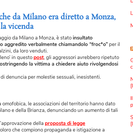
D
L
che da Milano era diretto a Monza,
 la vicenda
M
aggio da Milano a Monza, è stato
insultato
o aggredito verbalmente chiamandolo “froc*o”
per il
lzini, da loro venduti.
leno’ in questo
post
, gli aggressori avrebbero ripetuto
G
ostringendo la vittima a chiedere aiuto rivolgendosi
c
di denuncia per molestie sessuali, inesistenti.
N
[
I
 omofobica, le associazioni del territorio hanno dato
p
Milano e della Brianza, denunciando un aumento di tali
S
l’approvazione della
proposta di legge
[
e coloro che compiono propaganda e istigazione a