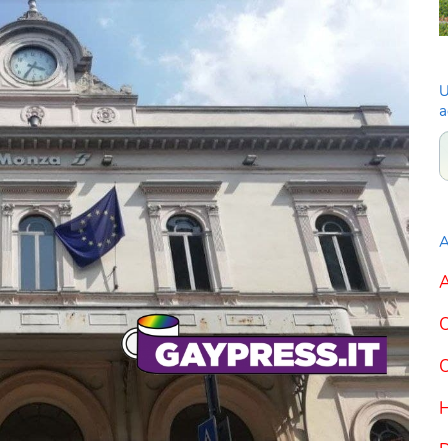
U
a
A
A
C
C