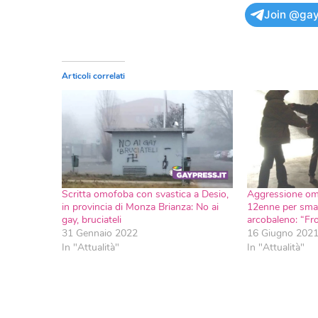
Join @gay
Articoli correlati
Scritta omofoba con svastica a Desio,
Aggressione om
in provincia di Monza Brianza: No ai
12enne per smal
gay, bruciateli
arcobaleno: “Fro
31 Gennaio 2022
16 Giugno 202
In "Attualità"
In "Attualità"