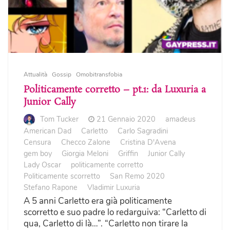
Attualità
Gossip
Omobitransfobia
Politicamente corretto – pt.1: da Luxuria a
Junior Cally
Tom Tucker
21 Gennaio 2020
amadeus
American Dad
Carletto
Carlo Sagradini
Censura
Checco Zalone
Cristina D'Avena
gem boy
Giorgia Meloni
Griffin
Junior Cally
Lady Oscar
politicamente corretto
Politicamente scorretto
San Remo 2020
Stefano Rapone
Vladimir Luxuria
A 5 anni Carletto era già politicamente
scorretto e suo padre lo redarguiva: “Carletto di
qua, Carletto di là…”. “Carletto non tirare la