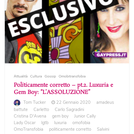
Attualità
Cultura
Gossip
Omobitransfobia
Politicamente corretto – pt.2. Luxuria e
Gem Boy: “L’ASSOLUZIONE”
Tom Tucker
22 Gennaio 2020
amadeus
battute
Carletto
Carlo Sagradini
Cristina D'Avena
gem boy
Junior Cally
Lady Oscar
lgtb
luxuria
omofobia
OmoTransfobia
politicamente corretto
Salvini