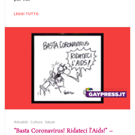
LEGGI TUTTO
Attualità
Cultura
Salute
“Basta Coronavirus! Ridateci l’Aids!” –