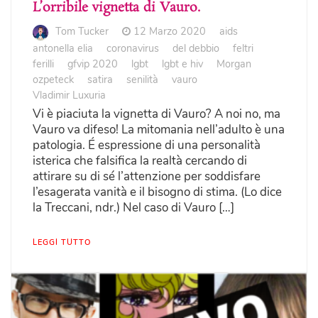
L’orribile vignetta di Vauro.
Tom Tucker
12 Marzo 2020
aids
antonella elia
coronavirus
del debbio
feltri
ferilli
gfvip 2020
lgbt
lgbt e hiv
Morgan
ozpeteck
satira
senilità
vauro
Vladimir Luxuria
Vi è piaciuta la vignetta di Vauro? A noi no, ma
Vauro va difeso! La mitomania nell’adulto è una
patologia. É espressione di una personalità
isterica che falsifica la realtà cercando di
attirare su di sé l’attenzione per soddisfare
l’esagerata vanità e il bisogno di stima. (Lo dice
la Treccani, ndr.) Nel caso di Vauro […]
LEGGI TUTTO