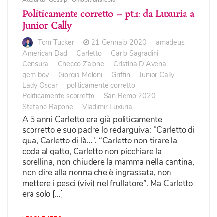
Politicamente corretto – pt.1: da Luxuria a
Junior Cally
Tom Tucker
21 Gennaio 2020
amadeus
American Dad
Carletto
Carlo Sagradini
Censura
Checco Zalone
Cristina D'Avena
gem boy
Giorgia Meloni
Griffin
Junior Cally
Lady Oscar
politicamente corretto
Politicamente scorretto
San Remo 2020
Stefano Rapone
Vladimir Luxuria
A 5 anni Carletto era già politicamente
scorretto e suo padre lo redarguiva: “Carletto di
qua, Carletto di là…”. “Carletto non tirare la
coda al gatto, Carletto non picchiare la
sorellina, non chiudere la mamma nella cantina,
non dire alla nonna che è ingrassata, non
mettere i pesci (vivi) nel frullatore”. Ma Carletto
era solo […]