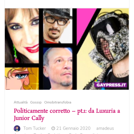
Attualità
Gossip
Omobitransfobia
Politicamente corretto – pt.1: da Luxuria a
Junior Cally
Tom Tucker
21 Gennaio 2020
amadeus