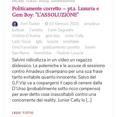
Attualità
Cultura
Gossip
Omobitransfobia
Politicamente corretto – pt.2. Luxuria e
Gem Boy: “L’ASSOLUZIONE”
Tom Tucker
22 Gennaio 2020
amadeus
battute
Carletto
Carlo Sagradini
Cristina D'Avena
gem boy
Junior Cally
Lady Oscar
lgtb
luxuria
omofobia
OmoTransfobia
politicamente corretto
Salvini
San Remo
transfobia
Vladimir Luxuria
Salvini ridicolizza in un video un ragazzo
dislessico. Le polemiche e le accuse di sessismo
contro Amadeus divampano per una sua frase
tanto evitabile quanto innocente. Salvo del
G.F.Vip va a cospargersi il capo di cenere dalla
D’Urso (probabilmente sotto ricco compenso)
per aver detto cose inascoltabili contro una
concorrente del reality. Junior Cally lo […]
LEGGI TUTTO