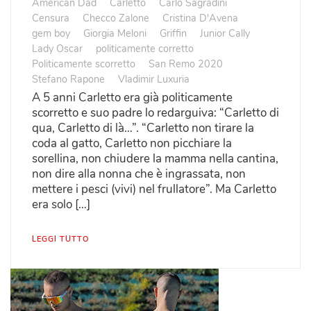
American Dad
Carletto
Carlo Sagradini
Censura
Checco Zalone
Cristina D'Avena
gem boy
Giorgia Meloni
Griffin
Junior Cally
Lady Oscar
politicamente corretto
Politicamente scorretto
San Remo 2020
Stefano Rapone
Vladimir Luxuria
A 5 anni Carletto era già politicamente
scorretto e suo padre lo redarguiva: “Carletto di
qua, Carletto di là…”. “Carletto non tirare la
coda al gatto, Carletto non picchiare la
sorellina, non chiudere la mamma nella cantina,
non dire alla nonna che è ingrassata, non
mettere i pesci (vivi) nel frullatore”. Ma Carletto
era solo […]
LEGGI TUTTO