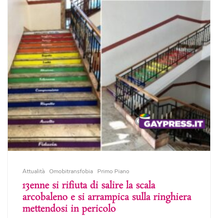
Attualità
Omobitransfobia
Primo Piano
13enne si rifiuta di salire la scala
arcobaleno e si arrampica sulla ringhiera
mettendosi in pericolo