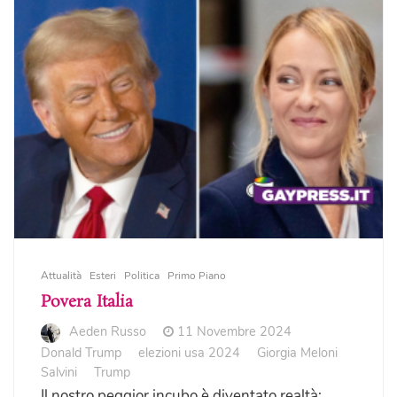
Attualità
Esteri
Politica
Primo Piano
Povera Italia
Aeden Russo
11 Novembre 2024
Donald Trump
elezioni usa 2024
Giorgia Meloni
Salvini
Trump
Il nostro peggior incubo è diventato realtà: