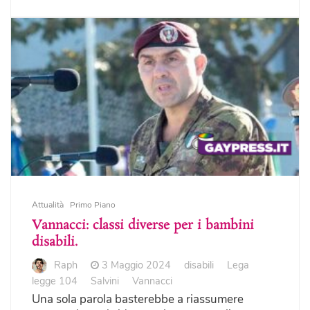
Attualità
Primo Piano
Vannacci: classi diverse per i bambini
disabili.
Raph
3 Maggio 2024
disabili
Lega
legge 104
Salvini
Vannacci
Una sola parola basterebbe a riassumere