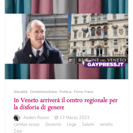
Attualità
Omobitransfobia
Politica
Primo Piano
In Veneto arriverà il centro regionale per
la disforia di genere
Aeden Russo
13 Marzo 2023
cambio sesso
Governo
Lega
Salvini
veneto
Zaia