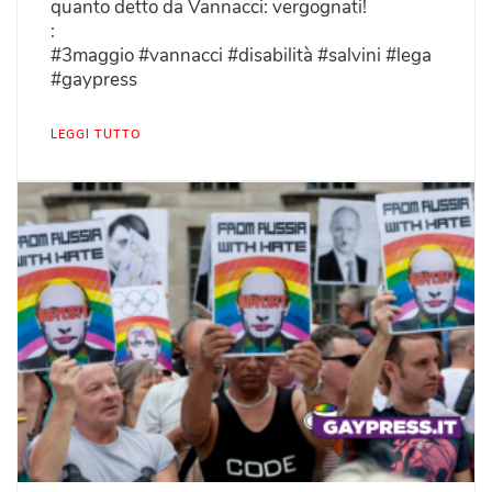
quanto detto da Vannacci: vergognati!
:
#3maggio #vannacci #disabilità #salvini #lega
#gaypress
LEGGI TUTTO