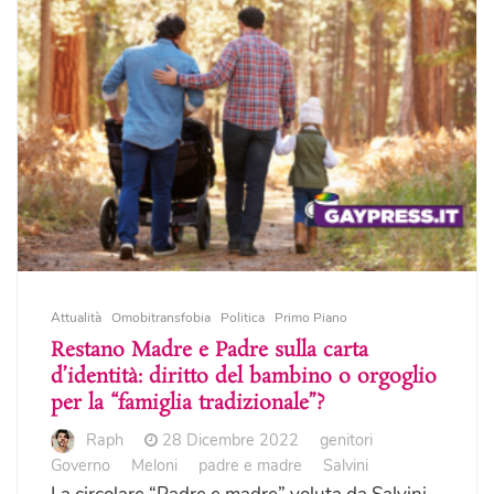
Attualità
Omobitransfobia
Politica
Primo Piano
Restano Madre e Padre sulla carta
d’identità: diritto del bambino o orgoglio
per la “famiglia tradizionale”?
Raph
28 Dicembre 2022
genitori
Governo
Meloni
padre e madre
Salvini