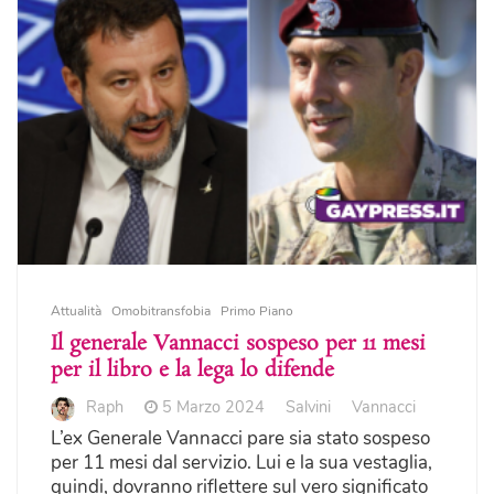
Attualità
Omobitransfobia
Primo Piano
Il generale Vannacci sospeso per 11 mesi
per il libro e la lega lo difende
Raph
5 Marzo 2024
Salvini
Vannacci
L’ex Generale Vannacci pare sia stato sospeso
per 11 mesi dal servizio. Lui e la sua vestaglia,
quindi, dovranno riflettere sul vero significato