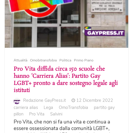
Attualità
Omobitransfobia
Politica
Primo Piano
Pro Vita diffida circa 150 scuole che
hanno ‘Carriera Alias’: Partito Gay
LGBT+ pronto a dare sostegno legale agli
istituti
Redazione GayPress.it
12 Dicembre 2022
carriera alias
Lega
OmoTransfobia
partito gay
pillon
Pro Vita
Salvini
Pro Vita, che non si fa una vita e continua a
essere ossessionata dalla comunità LGBT+,