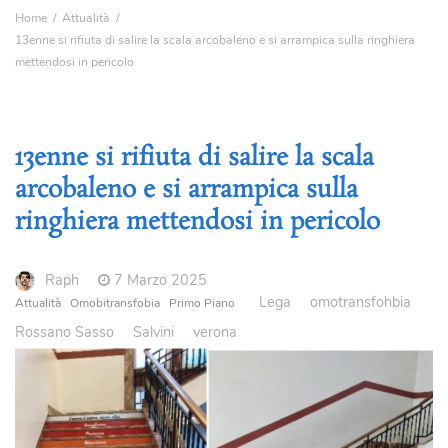
Home
Attualità
13enne si rifiuta di salire la scala arcobaleno e si arrampica sulla ringhiera
mettendosi in pericolo
13enne si rifiuta di salire la scala
arcobaleno e si arrampica sulla
ringhiera mettendosi in pericolo
Raph
7 Marzo 2025
Lega
omotransfohbia
Attualità
Omobitransfobia
Primo Piano
Rossano Sasso
Salvini
verona