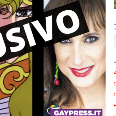
U
a
A
A
C
C