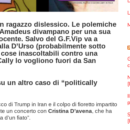
D
L
un ragazzo dislessico.
Le polemiche
M
o Amadeus divampano per una sua
ocente. Salvo del G.F.Vip va a
alla D’Urso (probabilmente sotto
cose inascoltabili contro una
G
ally lo vogliono fuori da San
c
N
 un altro caso di “politically
[
I
p
co di Trump in Iran e il colpo di fioretto impartito
te un concerto con
Cristina D’avena
, che ha
S
 d’un fiato”.
[