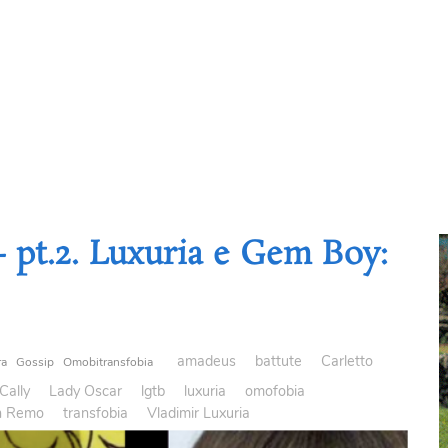
– pt.2. Luxuria e Gem Boy:
amadeus
battute
Carletto
ra
Gossip
Omobitransfobia
Cally
Lady Oscar
lgtb
luxuria
omofobia
n Remo
transfobia
Vladimir Luxuria