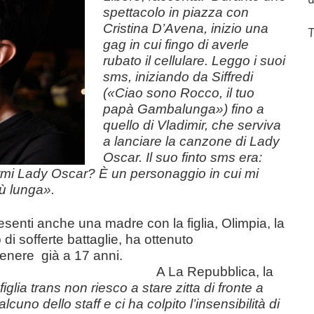
spettacolo in piazza con
Cristina D’Avena, inizio una
T
gag in cui fingo di averle
rubato il cellula
re. Leggo i suoi
sms, iniziando da Siffredi
(«Ciao sono Rocco, il tuo
papà Gambalunga») fino a
quello di Vlad
imir, che serviva
a lanciare la canzone di Lady
Oscar. Il suo finto sms era:
armi Lady Oscar? È un personaggio in cui mi
iù lunga».
esenti anche una madre con la figlia, Olimpia, la
di sofferte battaglie, ha ottenuto
 genere già a 17 anni.
A La Repubblica, la
glia trans non riesco a stare zitta di fronte a
uno dello staff e ci ha colpito l’insensibilità di