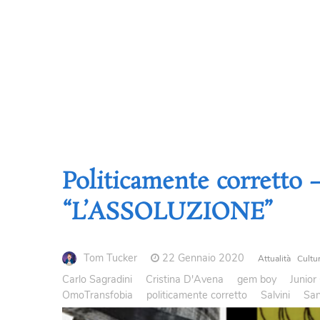
Politicamente corretto 
“L’ASSOLUZIONE”
Tom Tucker
22 Gennaio 2020
Attualità
Cultu
Carlo Sagradini
Cristina D'Avena
gem boy
Junior 
OmoTransfobia
politicamente corretto
Salvini
Sa