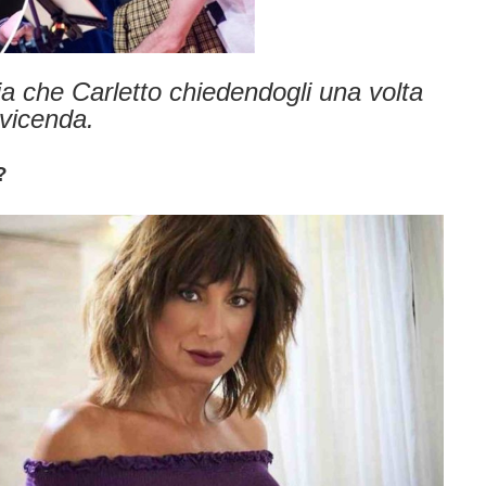
ria che Ca
rletto chiedendogli una volta
 vicenda.
?