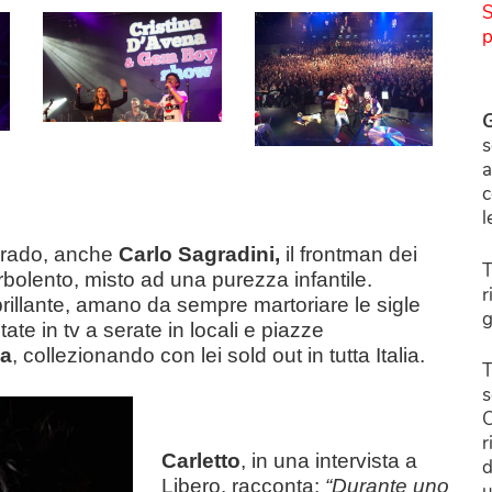
S
p
G
s
a
c
l
rrado, anche
Carlo Sagradini,
il frontman dei
T
rbolento, misto ad una purezza infantile.
r
 brillante, amano da sempre martoriare le sigle
g
ate in tv a serate in locali e piazze
na
, collezionando con lei sold out in tutta Italia.
T
s
C
r
Carletto
, in una intervista a
d
Libero, racconta:
“Durante uno
u