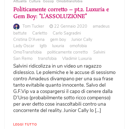
Attualità
Cultura
Gossip
Omobitransfobia
Politicamente corretto – pt.2. Luxuria e
Gem Boy: “L’ASSOLUZIONE”
Tom Tucker
22 Gennaio 2020
amadeus
battute
Carletto
Carlo Sagradini
Cristina D'Avena
gem boy
Junior Cally
Lady Oscar
lgtb
luxuria
omofobia
OmoTransfobia
politicamente corretto
Salvini
San Remo
transfobia
Vladimir Luxuria
Salvini ridicolizza in un video un ragazzo
dislessico. Le polemiche e le accuse di sessismo
contro Amadeus divampano per una sua frase
tanto evitabile quanto innocente. Salvo del
G.F.Vip va a cospargersi il capo di cenere dalla
D’Urso (probabilmente sotto ricco compenso)
per aver detto cose inascoltabili contro una
concorrente del reality. Junior Cally lo […]
LEGGI TUTTO