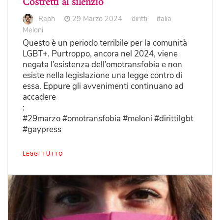
Costretti al silenzio
Raph
29 Marzo 2024
diritti
italia
Meloni
Questo è un periodo terribile per la comunità
LGBT+. Purtroppo, ancora nel 2024, viene
negata l’esistenza dell’omotransfobia e non
esiste nella legislazione una legge contro di
essa. Eppure gli avvenimenti continuano ad
accadere
:
#29marzo #omotransfobia #meloni #dirittilgbt
#gaypress
LEGGI TUTTO