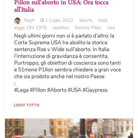
Pillon sull’aborto in USA: Ora tocca
all’Italia
Raph
1 Luglio 2022
aborto
italia
legge 194 1978
obiettori
Simone Pillon
Usa
Negli ultimi giorni non si è parlato d’altro: la
Corte Suprema USA ha abolito la storica
sentenza Roe v Wide sull’aborto. In Italia
l’interruzione di gravidanza è consentita.
Purtroppo, gli obiettori di coscienza sono tanti
e S1mone P1llon sembra chiedere a gran voce
che sia proibito anche nel nostro Paese
:
#Lega #Pillon #Aborto #USA #Gaypress
LEGGI TUTTO