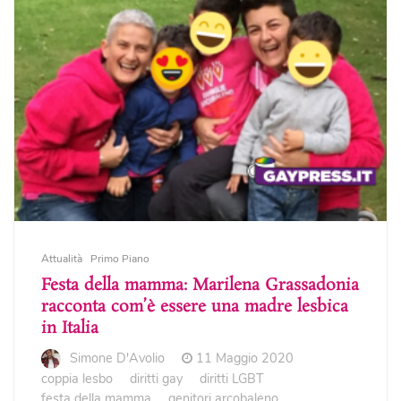
Attualità
Primo Piano
Festa della mamma: Marilena Grassadonia
racconta com’è essere una madre lesbica
in Italia
Simone D'Avolio
11 Maggio 2020
coppia lesbo
diritti gay
diritti LGBT
festa della mamma
genitori arcobaleno