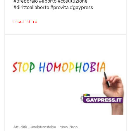
#3febbraio #aborto #costituzione
#dirittoallaborto #provita #gaypress
LEGGI TUTTO
Attualità
Omobitransfobia
Primo Piano