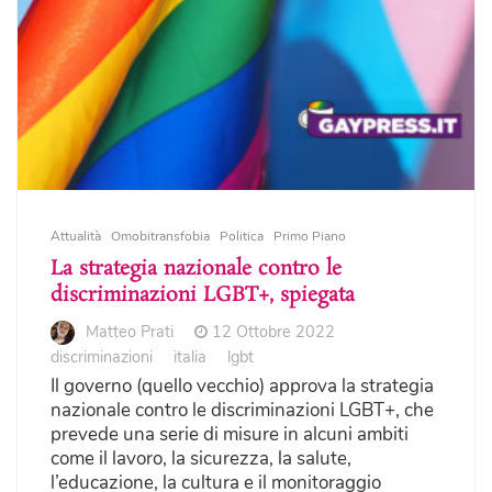
Attualità
Omobitransfobia
Politica
Primo Piano
La strategia nazionale contro le
discriminazioni LGBT+, spiegata
Matteo Prati
12 Ottobre 2022
discriminazioni
italia
lgbt
Il governo (quello vecchio) approva la strategia
nazionale contro le discriminazioni LGBT+, che
prevede una serie di misure in alcuni ambiti
come il lavoro, la sicurezza, la salute,
l’educazione, la cultura e il monitoraggio