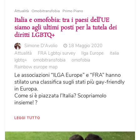
Attualità
Omobitransfobia
Primo Piano
Italia e omofobia: tra i paesi dell’UE
siamo agli ultimi posti per la tutela dei
diritti LGBTQ+
Simone D'Avolio
18 Maggio 2020
Attualità
FRA Lgbtqi survey
Ilga Europe
italia
lgbtq+
omobitransfobia
omofobia
Rainbow europe map
Le associazioni “ILGA Europe” e “FRA” hanno
stilato una classifica sugli stati più gay-friendly
in Europa.
Come si è piazzata l’Italia? Scopriamolo
insieme! ?
LEGGI TUTTO