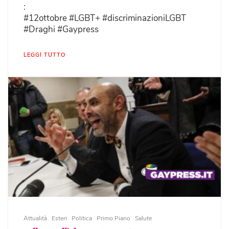
:
#12ottobre #LGBT+ #discriminazioniLGBT
#Draghi #Gaypress
LEGGI TUTTO
Attualità
Esteri
Politica
Primo Piano
Salute