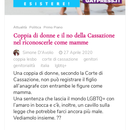
Attualità
Politica
Primo Piano
Coppia di donne e il no della Cassazione
nel riconoscerle come mamme
Simone D'Avolio
27 Aprile 2020
coppia lesbo
corte di cassazione
genitori
genitorialità
italia
lgbtq+
Una coppia di donne, secondo la Corte di
Cassazione, non può registrare il figlio
all’anagrafe con entrambe le figure come
mamma.
Una sentenza che lascia il mondo LGBTQ+ con
l’amaro in bocca e c’è, inoltre, un cavillo sulla
legge che potrebbe farci ancora più male.
Vediamolo insieme. ??