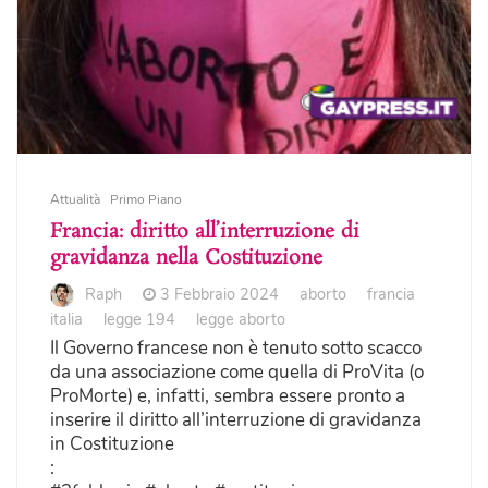
Attualità
Primo Piano
Francia: diritto all’interruzione di
gravidanza nella Costituzione
Raph
3 Febbraio 2024
aborto
francia
italia
legge 194
legge aborto
Il Governo francese non è tenuto sotto scacco
da una associazione come quella di ProVita (o
ProMorte) e, infatti, sembra essere pronto a
inserire il diritto all’interruzione di gravidanza
in Costituzione
: