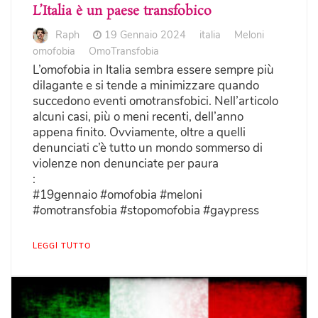
L’Italia è un paese transfobico
Raph
19 Gennaio 2024
italia
Meloni
omofobia
OmoTransfobia
L’omofobia in Italia sembra essere sempre più
dilagante e si tende a minimizzare quando
succedono eventi omotransfobici. Nell’articolo
alcuni casi, più o meni recenti, dell’anno
appena finito. Ovviamente, oltre a quelli
denunciati c’è tutto un mondo sommerso di
violenze non denunciate per paura
:
#19gennaio #omofobia #meloni
#omotransfobia #stopomofobia #gaypress
LEGGI TUTTO