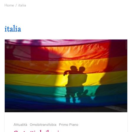
Home
italia
italia
Attualità
Omobitransfobia
Primo Piano