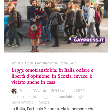
Attualità
Esteri
Omobitransfobia
Primo Piano
Legge omotransfobia: in Italia odiare è
libertà d’opinione. In Scozia, invece, è
vietato anche in casa
Simone D'Avolio
9 Novembre 2020
decreto
italia
legge omotransfobia
lgbt
Salva omofobi
Scozia
In Italia, l’articolo 3 che tutela le persone che