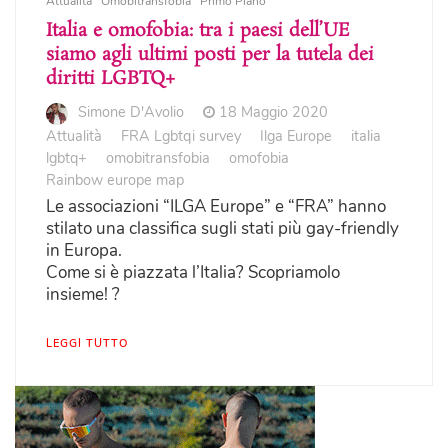
Attualità
Omobitransfobia
Primo Piano
Italia e omofobia: tra i paesi dell’UE
siamo agli ultimi posti per la tutela dei
diritti LGBTQ+
Simone D'Avolio
18 Maggio 2020
Attualità
FRA Lgbtqi survey
Ilga Europe
italia
lgbtq+
omobitransfobia
omofobia
Rainbow europe map
Le associazioni “ILGA Europe” e “FRA” hanno
stilato una classifica sugli stati più gay-friendly
in Europa.
Come si è piazzata l’Italia? Scopriamolo
insieme! ?
LEGGI TUTTO