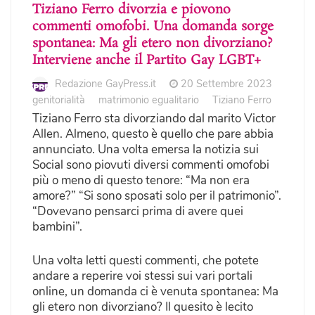
Tiziano Ferro divorzia e piovono
commenti omofobi. Una domanda sorge
spontanea: Ma gli etero non divorziano?
Interviene anche il Partito Gay LGBT+
Redazione GayPress.it
20 Settembre 2023
genitorialità
matrimonio egualitario
Tiziano Ferro
Tiziano Ferro sta divorziando dal marito Victor
Allen. Almeno, questo è quello che pare abbia
annunciato. Una volta emersa la notizia sui
Social sono piovuti diversi commenti omofobi
più o meno di questo tenore: “Ma non era
amore?” “Si sono sposati solo per il patrimonio”.
“Dovevano pensarci prima di avere quei
bambini”.
Una volta letti questi commenti, che potete
andare a reperire voi stessi sui vari portali
online, un domanda ci è venuta spontanea: Ma
gli etero non divorziano? Il quesito è lecito