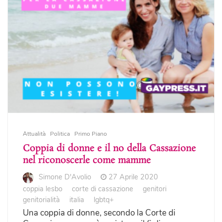
Attualità
Politica
Primo Piano
Coppia di donne e il no della Cassazione
nel riconoscerle come mamme
Simone D'Avolio
27 Aprile 2020
coppia lesbo
corte di cassazione
genitori
genitorialità
italia
lgbtq+
Una coppia di donne, secondo la Corte di