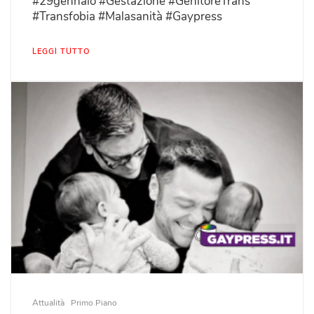
#29gennaio #Gestazione #GenitoreTrans
#Transfobia #Malasanità #Gaypress
LEGGI TUTTO
Attualità
Primo Piano