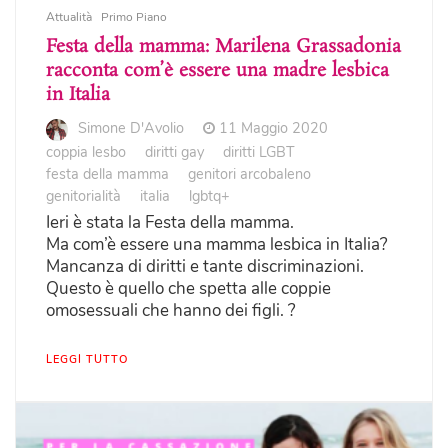
Attualità
Primo Piano
Festa della mamma: Marilena Grassadonia
racconta com’è essere una madre lesbica
in Italia
Simone D'Avolio
11 Maggio 2020
coppia lesbo
diritti gay
diritti LGBT
festa della mamma
genitori arcobaleno
genitorialità
italia
lgbtq+
Ieri è stata la Festa della mamma.
Ma com’è essere una mamma lesbica in Italia?
Mancanza di diritti e tante discriminazioni.
Questo è quello che spetta alle coppie
omosessuali che hanno dei figli. ?
LEGGI TUTTO