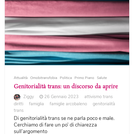
Attualità
Omobitransfobia
Politica
Primo Piano
Salute
Genitorialità trans: un discorso da aprire
Ziggy
26 Gennaio 2023
attivismo trans
diritti
famiglia
famiglie arcobaleno
genitorialità
trans
Di genitorialità trans se ne parla poco e male.
Cerchiamo di fare un po’ di chiarezza
sull’argomento