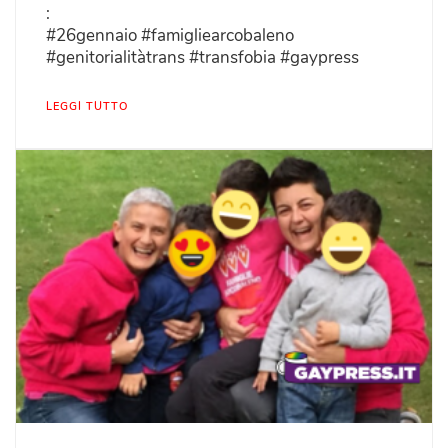
:
#26gennaio #famigliearcobaleno
#genitorialitàtrans #transfobia #gaypress
LEGGI TUTTO