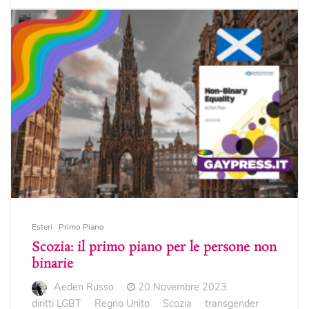
Esteri
Primo Piano
Scozia: il primo piano per le persone non
binarie
Aeden Russo
20 Novembre 2023
diritti LGBT
Regno Unito
Scozia
transgender