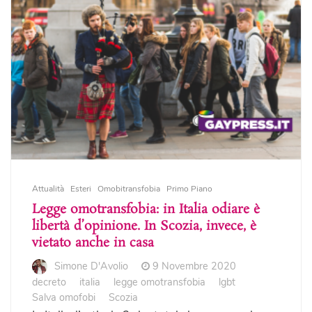
Attualità
Esteri
Omobitransfobia
Primo Piano
Legge omotransfobia: in Italia odiare è
libertà d’opinione. In Scozia, invece, è
vietato anche in casa
Simone D'Avolio
9 Novembre 2020
decreto
italia
legge omotransfobia
lgbt
Salva omofobi
Scozia