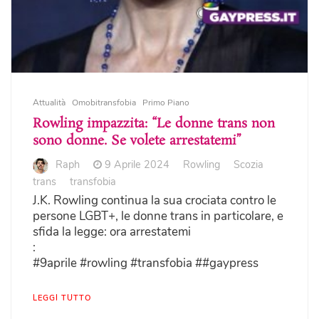
Attualità
Omobitransfobia
Primo Piano
Rowling impazzita: “Le donne trans non
sono donne. Se volete arrestatemi”
Raph
9 Aprile 2024
Rowling
Scozia
trans
transfobia
J.K. Rowling continua la sua crociata contro le
persone LGBT+, le donne trans in particolare, e
sfida la legge: ora arrestatemi
:
#9aprile #rowling #transfobia ##gaypress
LEGGI TUTTO