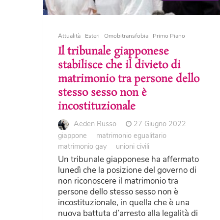
Attualità
Esteri
Omobitransfobia
Primo Piano
Il tribunale giapponese
stabilisce che il divieto di
matrimonio tra persone dello
stesso sesso non è
incostituzionale
Aeden Russo
27 Giugno 2022
giappone
matrimonio egualitario
matrimonio gay
unioni civili
Un tribunale giapponese ha affermato
lunedì che la posizione del governo di
non riconoscere il matrimonio tra
persone dello stesso sesso non è
incostituzionale, in quella che è una
nuova battuta d’arresto alla legalità di