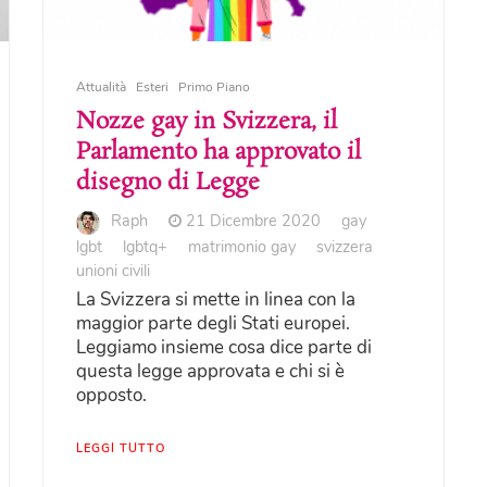
Attualità
Esteri
Primo Piano
Nozze gay in Svizzera, il
Parlamento ha approvato il
disegno di Legge
Raph
21 Dicembre 2020
gay
lgbt
lgbtq+
matrimonio gay
svizzera
unioni civili
La Svizzera si mette in linea con la
maggior parte degli Stati europei.
Leggiamo insieme cosa dice parte di
questa legge approvata e chi si è
opposto.
LEGGI TUTTO