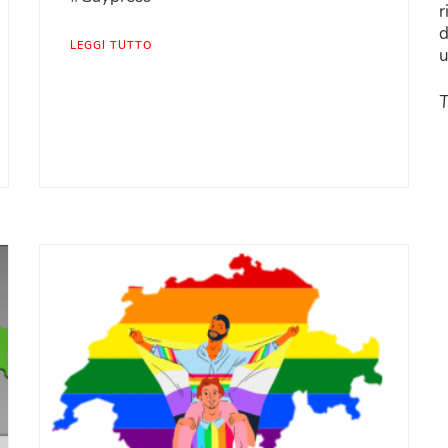
r
d
LEGGI TUTTO
u
T