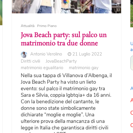
Attualità
Primo Piano
Jova Beach party: sul palco un
matrimonio tra due donne
U
a
Antonio Verolino
21 Luglio 2022
Diritti civili
JovaBeachParty
matrimonio egualitario
matrimonio gay
Nella sua tappa di Villanova d’Albenga, il
Jova Beach Party ha visto un lieto
evento: sul palco il matrimonio gay tra
A
Sara e Silvia, coppia lgbtqia+ da 16 anni.
A
Con la benedizione del cantante, le
donne sono state simbolicamente
C
dichiarate “moglie e moglie”. Una
ulteriore prova della mancanza di una
C
legge in Italia che garantisca diritti civili