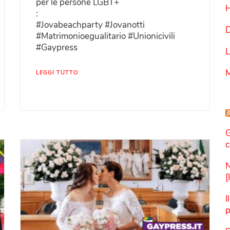
per le persone LGBT+
:
#Jovabeachparty #Jovanotti
D
#Matrimonioegualitario #Unionicivili
#Gaypress
L
M
LEGGI TUTTO
G
c
N
[
I
p