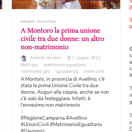
S
[
S
Attualità
Primo Piano
p
A Montoro la prima unione
civile tra due donne: un altro
non-matrimonio
G
s
Antonio Verolino
1 Giugno 2022
a
diritti gay
matrimonio egualitario
c
matrimonio gay
uguaglianza
unioni civili
l
A Montoro, in provincia di Avellino, c’è
stata la prima Unione Civile tra due
T
donne. Auguri alla coppia, anche se non
r
c’è solo da festeggiare. Infatti, è
g
l’ennesimo non matrimonio
:
T
#RegioneCampania #Avellino
s
#UnioniCivili #MatrimonioEgualitario
C
#Gaypress