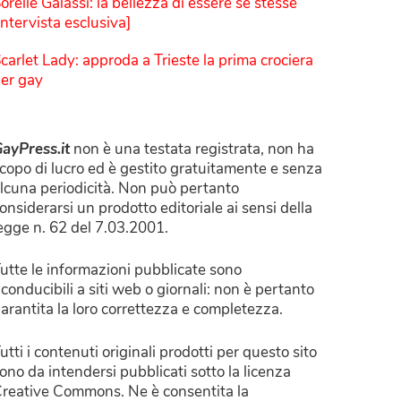
orelle Galassi: la bellezza di essere sé stesse
Intervista esclusiva]
carlet Lady: approda a Trieste la prima crociera
er gay
ayPress.it
non è una testata registrata, non ha
copo di lucro ed è gestito gratuitamente e senza
lcuna periodicità. Non può pertanto
onsiderarsi un prodotto editoriale ai sensi della
egge n. 62 del 7.03.2001.
utte le informazioni pubblicate sono
iconducibili a siti web o giornali: non è pertanto
arantita la loro correttezza e completezza.
utti i contenuti originali prodotti per questo sito
ono da intendersi pubblicati sotto la licenza
reative Commons. Ne è consentita la