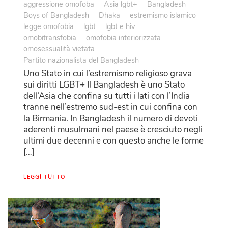
aggressione omofoba
Asia lgbt+
Bangladesh
Boys of Bangladesh
Dhaka
estremismo islamico
legge omofobia
lgbt
lgbt e hiv
omobitransfobia
omofobia interiorizzata
omosessualità vietata
Partito nazionalista del Bangladesh
Uno Stato in cui l’estremismo religioso grava
sui diritti LGBT+ Il Bangladesh è uno Stato
dell’Asia che confina su tutti i lati con l’India
tranne nell’estremo sud-est in cui confina con
la Birmania. In Bangladesh il numero di devoti
aderenti musulmani nel paese è cresciuto negli
ultimi due decenni e con questo anche le forme
[…]
LEGGI TUTTO