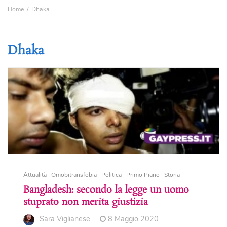
Home
Dhaka
Dhaka
Attualità
Omobitransfobia
Politica
Primo Piano
Storia
Bangladesh: secondo la legge un uomo
stuprato non merita giustizia
Sara Viglianese
8 Maggio 2020