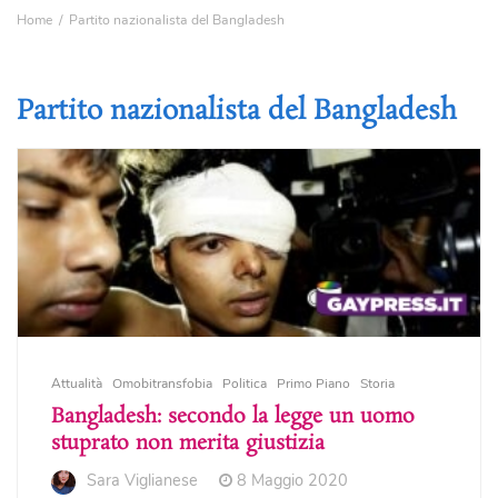
Home
Partito nazionalista del Bangladesh
Partito nazionalista del Bangladesh
Attualità
Omobitransfobia
Politica
Primo Piano
Storia
Bangladesh: secondo la legge un uomo
stuprato non merita giustizia
Sara Viglianese
8 Maggio 2020