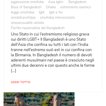
aggressione omofoba
Asia lgbt+
Bangladesh
Boys of Bangladesh
Dhaka
estremismo islamico
legge omofobia
lgbt
lgbt e hiv
omobitransfobia
omofobia interiorizzata
omosessualità vietata
Partito nazionalista del Bangladesh
Uno Stato in cui l’estremismo religioso grava
sui diritti LGBT+ Il Bangladesh è uno Stato
dell’Asia che confina su tutti i lati con l’India
tranne nell’estremo sud-est in cui confina con
la Birmania. In Bangladesh il numero di devoti
aderenti musulmani nel paese è cresciuto negli
ultimi due decenni e con questo anche le forme
[…]
LEGGI TUTTO