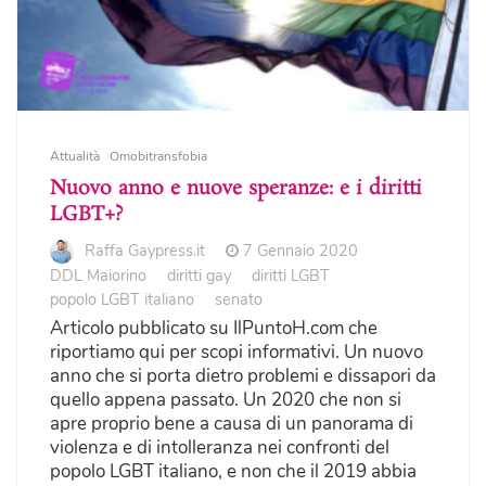
Attualità
Omobitransfobia
Nuovo anno e nuove speranze: e i diritti
LGBT+?
Raffa Gaypress.it
7 Gennaio 2020
DDL Maiorino
diritti gay
diritti LGBT
popolo LGBT italiano
senato
Articolo pubblicato su IlPuntoH.com che
riportiamo qui per scopi informativi. Un nuovo
anno che si porta dietro problemi e dissapori da
quello appena passato. Un 2020 che non si
apre proprio bene a causa di un panorama di
violenza e di intolleranza nei confronti del
popolo LGBT italiano, e non che il 2019 abbia