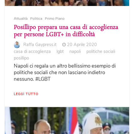
Attualità
Politica
Primo Piano
Posillipo prepara una casa di accoglienza
per persone LGBT+ in difficoltà
Raffa Gaypress.it
20 Aprile 2020
casa di accoglienza
lgbt
napoli
politiche sociali
posillipo
Napoli ci regala un altro bellissimo esempio di
politiche sociali che non lasciano indietro
nessuno. #LGBT
LEGGI TUTTO