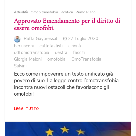
Attualità
Omobitransfobia
Politica
Primo Piano
Approvato Emendamento per il diritto di
essere omofobi.
Raffa Gaypress.it
27 Luglio 2020
berlusconi
cattofastisti
cirinnà
ddl omotransfobia
destra
fasciti
Giorgia Meloni
omofobia
OmoTransfobia
Salvini
Ecco come impoverire un testo unificato già
povero di suo. La legge contro l’omotransfobia
incontra nuovi ostacoli che favoriscono gli
omofobi!
LEGGI TUTTO