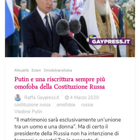
Attualità
Esteri
Omobitransfobia
Putin e una riscrittura sempre più
omofoba della Costituzione Russa
Raffa Gaypress.it
4 Marzo 2020
costituzione russa
omofobia
russia
Vladimir Putin
“Il matrimonio sarà esclusivamente un’unione
tra un uomo e una donna”. Ma di certo il
presidente della Russia non ha intenzione di