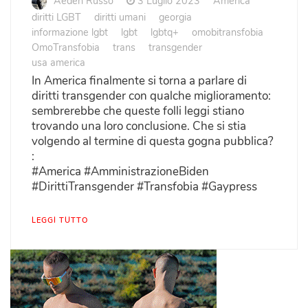
Aeden Russo
3 Luglio 2023
America
diritti LGBT
diritti umani
georgia
informazione lgbt
lgbt
lgbtq+
omobitransfobia
OmoTransfobia
trans
transgender
usa america
In America finalmente si torna a parlare di
diritti transgender con qualche miglioramento:
sembrerebbe che queste folli leggi stiano
trovando una loro conclusione. Che si stia
volgendo al termine di questa gogna pubblica?
:
#America #AmministrazioneBiden
#DirittiTransgender #Transfobia #Gaypress
LEGGI TUTTO