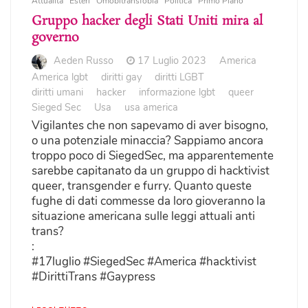
Attualità
Esteri
Omobitransfobia
Politica
Primo Piano
Gruppo hacker degli Stati Uniti mira al
governo
Aeden Russo
17 Luglio 2023
America
America lgbt
diritti gay
diritti LGBT
diritti umani
hacker
informazione lgbt
queer
Sieged Sec
Usa
usa america
Vigilantes che non sapevamo di aver bisogno,
o una potenziale minaccia? Sappiamo ancora
troppo poco di SiegedSec, ma apparentemente
sarebbe capitanato da un gruppo di hacktivist
queer, transgender e furry. Quanto queste
fughe di dati commesse da loro gioveranno la
situazione americana sulle leggi attuali anti
trans?
:
#17luglio #SiegedSec #America #hacktivist
#DirittiTrans #Gaypress