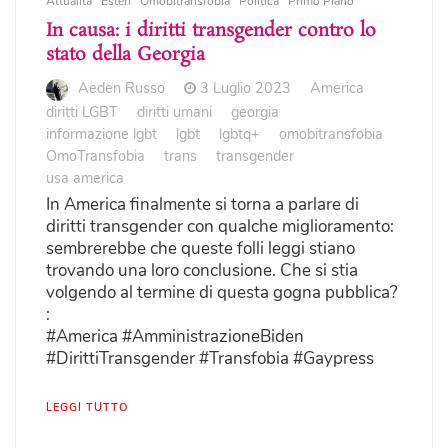
Attualità
Esteri
Omobitransfobia
Politica
Primo Piano
In causa: i diritti transgender contro lo
stato della Georgia
Aeden Russo
3 Luglio 2023
America
diritti LGBT
diritti umani
georgia
informazione lgbt
lgbt
lgbtq+
omobitransfobia
OmoTransfobia
trans
transgender
usa america
In America finalmente si torna a parlare di
diritti transgender con qualche miglioramento:
sembrerebbe che queste folli leggi stiano
trovando una loro conclusione. Che si stia
volgendo al termine di questa gogna pubblica?
:
#America #AmministrazioneBiden
#DirittiTransgender #Transfobia #Gaypress
LEGGI TUTTO