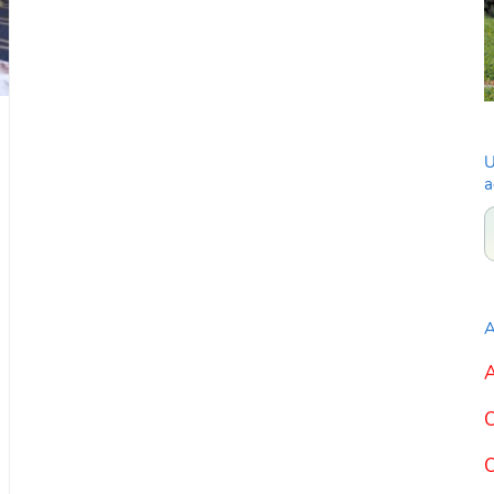
U
a
A
A
C
C