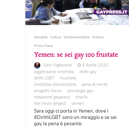
Attualità
Cultura
Omobitransfobia
Politica
Primo Piano
Yemen: se sei gay 100 frustate
Sara Viglianese
4 Aprile 2020
aggressione omofoba
diritti gay
diritti LGBT
frustrate
omofobia interiorizzata
pena di morte
progetto trevor
psicologia gay
redazione gaypress
shari'a
the trevor project
yemen
Sara oggi ci porta in Yemen, dove i
#DirittiLGBT sono un miraggio e se sei
gay la pena è pesante.