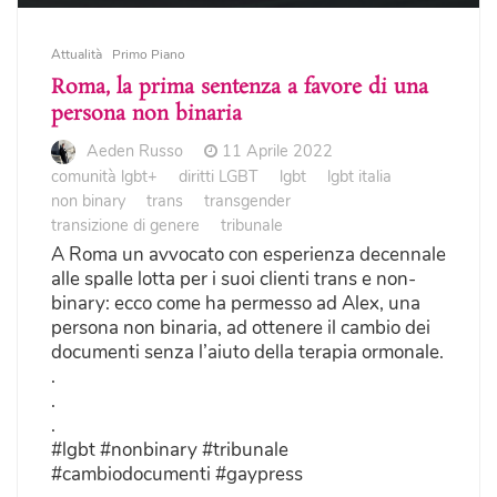
Attualità
Primo Piano
Roma, la prima sentenza a favore di una
persona non binaria
Aeden Russo
11 Aprile 2022
comunità lgbt+
diritti LGBT
lgbt
lgbt italia
non binary
trans
transgender
transizione di genere
tribunale
A Roma un avvocato con esperienza decennale
alle spalle lotta per i suoi clienti trans e non-
binary: ecco come ha permesso ad Alex, una
persona non binaria, ad ottenere il cambio dei
documenti senza l’aiuto della terapia ormonale.
.
.
.
#lgbt #nonbinary #tribunale
#cambiodocumenti #gaypress