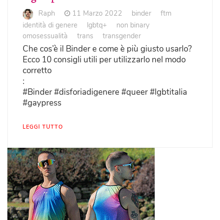
Raph
11 Marzo 2022
binder
ftm
identità di genere
lgbtq+
non binary
omosessualità
trans
transgender
Che cos’è il Binder e come è più giusto usarlo?
Ecco 10 consigli utili per utilizzarlo nel modo
corretto
:
#Binder #disforiadigenere #queer #lgbtitalia
#gaypress
LEGGI TUTTO