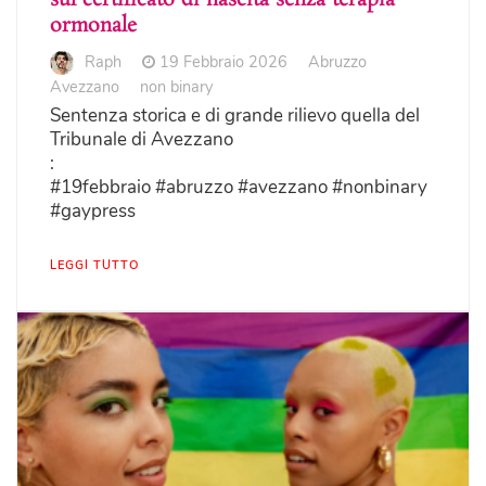
ormonale
Raph
19 Febbraio 2026
Abruzzo
Avezzano
non binary
Sentenza storica e di grande rilievo quella del
Tribunale di Avezzano
:
#19febbraio #abruzzo #avezzano #nonbinary
#gaypress
LEGGI TUTTO