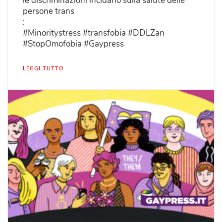
le discriminazioni incidano sulla salute delle
persone trans
:
#Minoritystress #transfobia #DDLZan
#StopOmofobia #Gaypress
LEGGI TUTTO