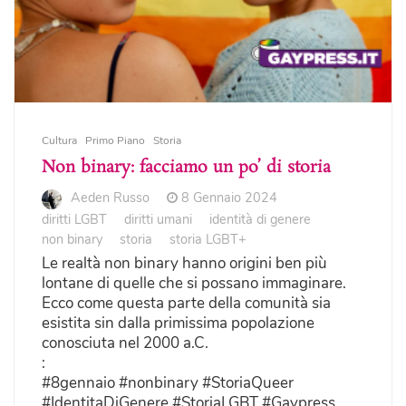
Cultura
Primo Piano
Storia
Non binary: facciamo un po’ di storia
Aeden Russo
8 Gennaio 2024
diritti LGBT
diritti umani
identità di genere
non binary
storia
storia LGBT+
Le realtà non binary hanno origini ben più
lontane di quelle che si possano immaginare.
Ecco come questa parte della comunità sia
esistita sin dalla primissima popolazione
conosciuta nel 2000 a.C.
:
#8gennaio #nonbinary #StoriaQueer
#IdentitaDiGenere #StoriaLGBT #Gaypress