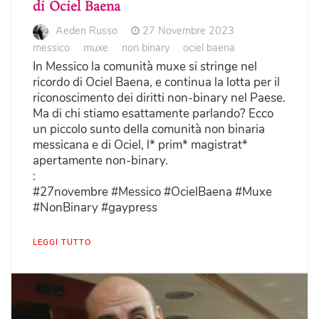
di Ociel Baena
Aeden Russo
27 Novembre 2023
messico
muxe
non binary
ociel baena
In Messico la comunità muxe si stringe nel
ricordo di Ociel Baena, e continua la lotta per il
riconoscimento dei diritti non-binary nel Paese.
Ma di chi stiamo esattamente parlando? Ecco
un piccolo sunto della comunità non binaria
messicana e di Ociel, l* prim* magistrat*
apertamente non-binary.
:
#27novembre #Messico #OcielBaena #Muxe
#NonBinary #gaypress
LEGGI TUTTO