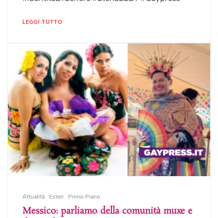
LEGGI TUTTO
Attualità
Esteri
Primo Piano
Messico: parliamo della comunità muxe e