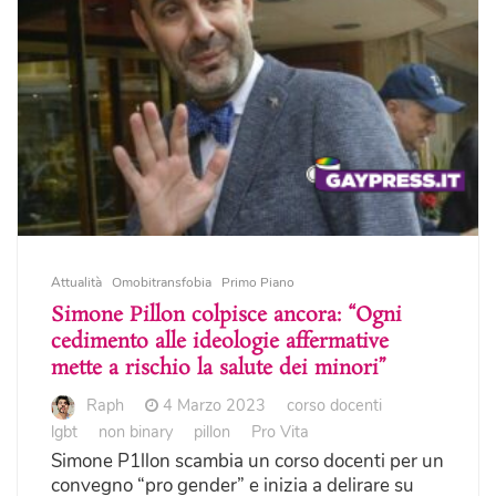
Attualità
Omobitransfobia
Primo Piano
Simone Pillon colpisce ancora: “Ogni
cedimento alle ideologie affermative
mette a rischio la salute dei minori”
Raph
4 Marzo 2023
corso docenti
lgbt
non binary
pillon
Pro Vita
Simone P1llon scambia un corso docenti per un
convegno “pro gender” e inizia a delirare su