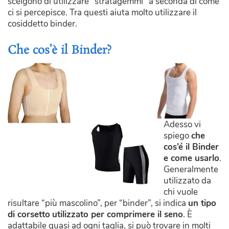
scelgono di utilizzare “stratagemmi” a seconda di come
ci si percepisce. Tra questi aiuta molto utilizzare il
cosiddetto binder.
Che cos’è il Binder?
Adesso vi
spiego
che
cos’é il Binder
e come usarlo
.
Generalmente
utilizzato da
chi vuole
risultare “più mascolino”, per “binder”, si indica
un tipo
di corsetto
utilizzato per comprimere il seno
. È
adattabile quasi ad ogni taglia, si può trovare in molti