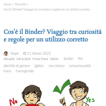
Home
Attualità
Cos’é il Binder? Viaggio tra curiosità e regole per un utilizzo corretto
Cos’é il Binder? Viaggio tra curiosità
e regole per un utilizzo corretto
Raph
11 Marzo 2022
binder
ftm
Attualità
Life & Style
Primo Piano
Salute
identità di genere
lgbtq+
non binary
omosessualità
trans
transgender