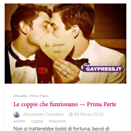
Attualità
Primo Piano
Le coppie che funzionano — Prima Parte
Alessandro Cozzolino
30 Marzo 2020
amore
coppia
relazione
Non si tratterebbe (solo) di fortuna, bensì di