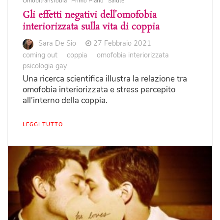
Omobitransfobia
Primo Piano
Salute
Gli effetti negativi dell’omofobia
interiorizzata sulla vita di coppia
Sara De Sio
27 Febbraio 2021
coming out
coppia
omofobia interiorizzata
psicologia gay
Una ricerca scientifica illustra la relazione tra
omofobia interiorizzata e stress percepito
all’interno della coppia.
LEGGI TUTTO