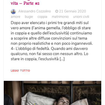
vita – Parte #2
Alessandro Cozzolino
21 Gennaio 2020
amore
bugie
coppia
matrimonio
unioni civili
Dopo aver elencato i primi tre grandi miti sul
vero amore (l’anima gemella, l’obbligo di stare
in coppia e quello dell’esclusività) continuiamo
a scoprire altre diffuse convinzioni sul tema
non proprio realistiche e non poco ingannevoli.
4- L’obbligo di fedeltà. Quando ami davvero
qualcuno, non fai sesso con nessun altro. Lo
stare in coppia, l’esclusività […]
LEGGI TUTTO