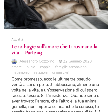
Attualità
Le 10 bugie sull’amore che ti rovinano la
vita – Parte #3
Alessandro Cozzolino
22 Gennaio 2020
amore
bugie
coppia
famiglie arcobaleno
matrimonio
relazioni
unioni civili
Come promesso, ecco le ultime tre pseudo
verità a cui un po’ tutti abboccano, almeno una
volta nella vita, e un’osservazione di cui spero
facciate tesoro. 8- L’insistenza. Quando senti di
aver trovato l’amore, che l’altro è la tua anima
gemella, non importa se neanche lo conosci, tu