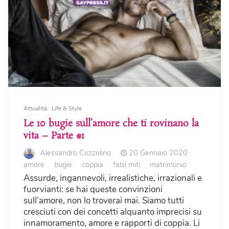
Attualità
Life & Style
Le 10 bugie sull’amore che ti rovinano la
vita – Parte #1
Alessandro Cozzolino
20 Gennaio 2020
amore
bugie
coppia
falsi miti
matrimonio
Assurde, ingannevoli, irrealistiche, irrazionali e
fuorvianti: se hai queste convinzioni
sull’amore, non lo troverai mai. Siamo tutti
cresciuti con dei concetti alquanto imprecisi su
innamoramento, amore e rapporti di coppia. Li