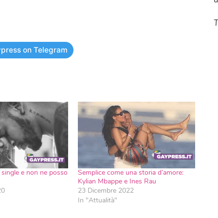
T
press on Telegram
 single e non ne posso
Semplice come una storia d’amore:
Kylian Mbappe e Ines Rau
20
23 Dicembre 2022
In "Attualità"