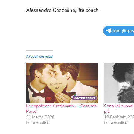
Alessandro Cozzolino, life coach
Join @gay
Articoli correlati
Le coppie che funzionano — Seconda
Sono (di nuovo)
Parte
più
31 Marzo 2020
18 Febbraio 20
In "Attualità"
In "Attualità"