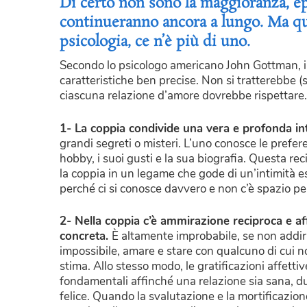
Di certo non sono la maggioranza, e
continueranno ancora a lungo. Ma qua
psicologia, ce n’è più di uno.
Secondo lo psicologo americano John Gottman, i
caratteristiche ben precise. Non si tratterebbe (s
ciascuna relazione d’amore dovrebbe rispettare.
1- La coppia condivide una vera e profonda in
grandi segreti o misteri. L’uno conosce le prefere
hobby, i suoi gusti e la sua biografia. Questa
la coppia in un legame che gode di un’intimità esc
perché ci si conosce davvero e non c’è spazio per
2- Nella coppia c’è ammirazione reciproca e aff
concreta.
È altamente improbabile, se non addir
impossibile, amare e stare con qualcuno di cui n
stima. Allo stesso modo, le gratificazioni affetti
fondamentali affinché una relazione sia sana, d
felice. Quando la svalutazione e la mortificazione