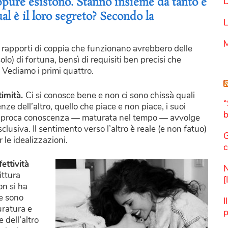
ppure esistono. Stanno insieme da tanto e
D
l è il loro segreto? Secondo la
L
M
 rapporti di coppia che funzionano avrebbero delle
olo) di fortuna, bensì di requisiti ben precisi che
 Vediamo i primi quattro.
timità.
Ci si conosce bene e non ci sono chissà quali
“
nze dell’altro, quello che piace e non piace, i suoi
b
 reciproca conoscenza — maturata nel tempo — avvolge
lusiva. Il sentimento verso l’altro è reale (e non fatuo)
G
 le idealizzazioni.
c
ettività
N
ittura
[
on si ha
ve sono
I
uratura e
p
 dell’altro