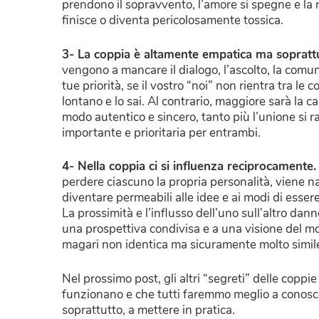
prendono il sopravvento, l’amore si spegne e la 
finisce o diventa pericolosamente tossica.
3- La coppia è altamente empatica ma soprattu
vengono a mancare il dialogo, l’ascolto, la comun
tue priorità, se il vostro “noi” non rientra tra le
lontano e lo sai. Al contrario, maggiore sarà la 
modo autentico e sincero, tanto più l’unione si
importante e prioritaria per entrambi.
4- Nella coppia ci si influenza reciprocamente
perdere ciascuno la propria personalità, viene n
diventare permeabili alle idee e ai modi di essere 
La prossimità e l’influsso dell’uno sull’altro dann
una prospettiva condivisa e a una visione del 
magari non identica ma sicuramente molto simil
Nel prossimo post, gli altri “segreti” delle coppie
funzionano e che tutti faremmo meglio a conosc
soprattutto, a mettere in pratica.