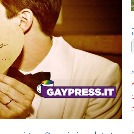
U
a
A
A
C
C