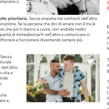
relazione o
S
[
tto prioritaria.
Senza empatia nei confronti dell’altro
icazione. Se la persona che dici di amare non è tra le
G
 cose che più ti stanno a cuore, non andrete molto
s
capacità di immedesimarti nell’altro e comunicare in
a
 rafforzerà e funzionerà diventando sempre più
c
l
.
Senza
T
aturale
r
dell’altro.
g
o vita a
mondo
T
e.
s
C
 che
r
ere e,
d
u