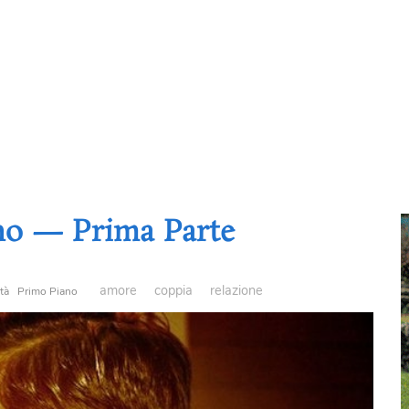
no — Prima Parte
amore
coppia
relazione
tà
Primo Piano