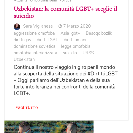
Attualità
Omobitransfobia
Politica
Uzbekistan: la comunità LGBT+ sceglie il
suicidio
Sara Viglianese
7 Marzo 2020
aggressione omofoba
Asia lgbt+
Besoqolbozlik
diritti gay
diritti LGBT
diritti umani
dominazione sovietica
legge omofobia
omofobia interiorizzata
suicidio
URSS
Uzbekistan
Continua il nostro viaggio in giro per il mondo
alla scoperta della situazione dei #DirtittiLGBT
– Oggi parliamo dell’Uzbekistan e della sua
forte intolleranza nei confronti della comunità
LGBT+.
LEGGI TUTTO