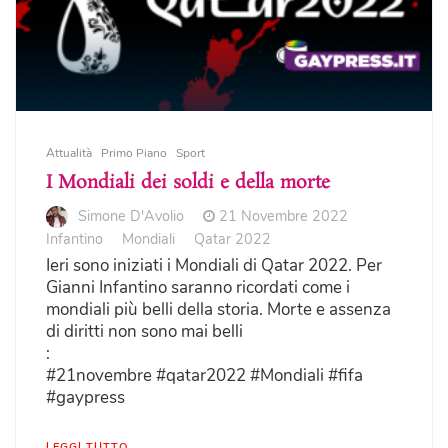
Attualità
Primo Piano
Sport
I Mondiali dei soldi e della morte
Simone D'Avolio
21 Novembre 2022
Infantino
Mondiali
Qatar 2022
Ieri sono iniziati i Mondiali di Qatar 2022. Per
Gianni Infantino saranno ricordati come i
mondiali più belli della storia. Morte e assenza
di diritti non sono mai belli
:
#21novembre #qatar2022 #Mondiali #fifa
#gaypress
LEGGI TUTTO