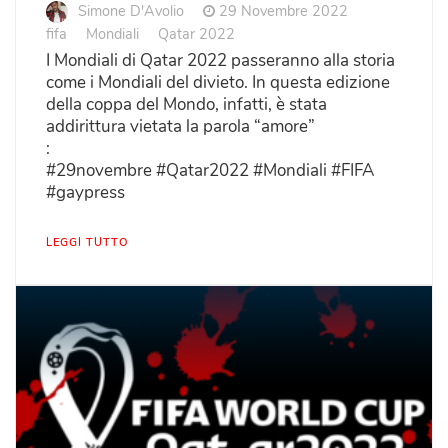
Simone D'Avolio
29 Novembre 2022
fifa
Mondiali
Qatar 2022
I Mondiali di Qatar 2022 passeranno alla storia
come i Mondiali del divieto. In questa edizione
della coppa del Mondo, infatti, è stata
addirittura vietata la parola “amore”
:
#29novembre #Qatar2022 #Mondiali #FIFA
#gaypress
LEGGI TUTTO