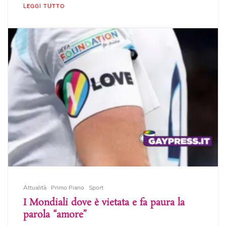
LEGGI TUTTO
Attualità
Primo Piano
Sport
I Mondiali dove è vietata e fa paura la
parola “amore”