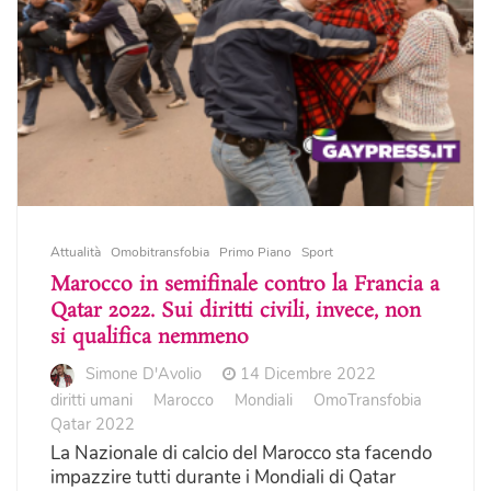
Attualità
Omobitransfobia
Primo Piano
Sport
Marocco in semifinale contro la Francia a
Qatar 2022. Sui diritti civili, invece, non
si qualifica nemmeno
Simone D'Avolio
14 Dicembre 2022
diritti umani
Marocco
Mondiali
OmoTransfobia
Qatar 2022
La Nazionale di calcio del Marocco sta facendo
impazzire tutti durante i Mondiali di Qatar