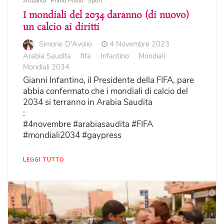
Attualità
Primo Piano
Sport
I mondiali del 2034 daranno (di nuovo)
un calcio ai diritti
Simone D'Avolio
4 Novembre 2023
Arabia Saudita
fifa
Infantino
Mondiali
Mondiali 2034
Gianni Infantino, il Presidente della FIFA, pare
abbia confermato che i mondiali di calcio del
2034 si terranno in Arabia Saudita
:
#4novembre #arabiasaudita #FIFA
#mondiali2034 #gaypress
LEGGI TUTTO